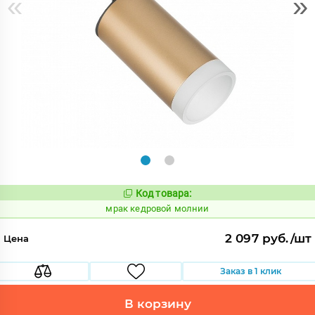
«
»
Код товара:
1051678
Код:
мрак кедровой молнии
2 097 руб./шт
Цена
Заказ в 1 клик
В корзину