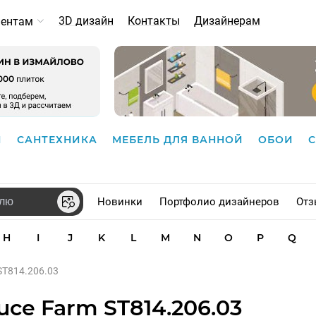
3D дизайн
Контакты
Дизайнерам
иентам
И
САНТЕХНИКА
МЕБЕЛЬ ДЛЯ ВАННОЙ
ОБОИ
Новинки
Портфолио дизайнеров
Отз
H
I
J
K
L
M
N
O
P
Q
ST814.206.03
ce Farm ST814.206.03