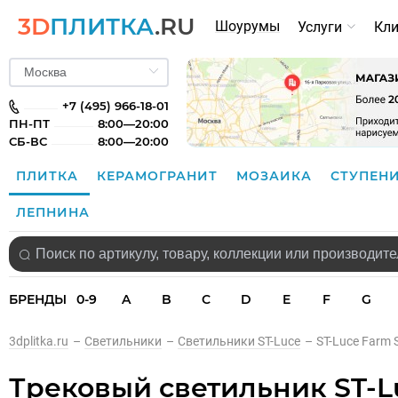
3D
ПЛИТКА
.RU
Шоурумы
Услуги
Кл
+7 (495) 966-18-01
ПН-ПТ
8:00—20:00
СБ-ВС
8:00—20:00
ПЛИТКА
КЕРАМОГРАНИТ
МОЗАИКА
СТУПЕН
ЛЕПНИНА
БРЕНДЫ
0-9
A
B
C
D
E
F
G
3dplitka.ru
–
Светильники
–
Светильники ST-Luce
–
ST-Luce Farm 
Трековый светильник ST-Lu