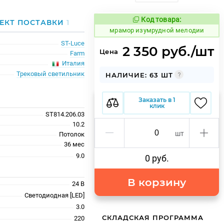
Код товара:
1066798
ЕКТ ПОСТАВКИ
1
Код товара:
мрамор изумрудной мелодии
ST-Luce
2 350 руб./шт
Цена
Farm
Италия
Трековый светильник
НАЛИЧИЕ: 63 ШТ
Заказать в 1
клик
ST814.206.03
10.2
шт
Потолок
36 меc
9.0
0 руб.
В корзину
24 В
Светодиодная [LED]
3.0
СКЛАДСКАЯ ПРОГРАММА
220