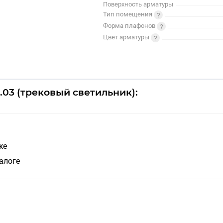
Поверхность арматуры
Тип помещения
Форма плафонов
Цвет арматуры
.03 (трековый светильник):
же
алоге