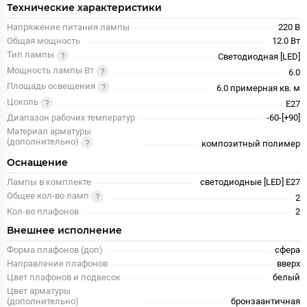
Технические характеристики
Напряжение питания лампы
220 В
Общая мощность
12.0 Вт
Тип лампы
Светодиодная [LED]
Мощность лампы Вт
6.0
Площадь освещения
6.0 примерная кв. м
Цоколь
E27
Диапазон рабочих температур
-60-[+90]
Материал арматуры
(дополнительно)
композитный полимер
Оснащение
Лампы в комплекте
светодиодные [LED] E27
Общее кол-во ламп
2
Кол-во плафонов
2
Внешнее исполнение
Форма плафонов (доп)
сфера
Направление плафонов
вверх
Цвет плафонов и подвесок
белый
Цвет арматуры
(дополнительно)
бронзаантичная