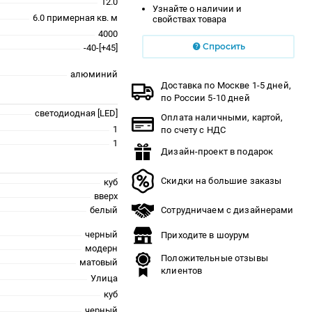
12.0
Узнайте о наличии и
6.0 примерная кв. м
свойствах товара
4000
Спросить
-40-[+45]
алюминий
Доставка по Москве 1-5 дней,
по России 5-10 дней
светодиодная [LED]
Оплата наличными, картой,
1
по счету с НДС
1
Дизайн-проект в подарок
Скидки на большие заказы
куб
вверх
белый
Сотрудничаем с дизайнерами
черный
Приходите в шоурум
модерн
Положительные отзывы
матовый
клиентов
Улица
куб
черный