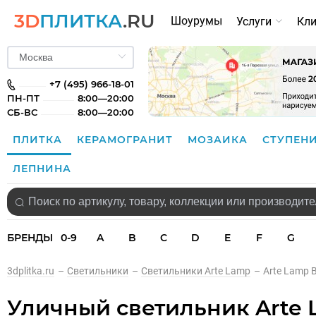
3D
ПЛИТКА
.RU
Шоурумы
Услуги
Кл
+7 (495) 966-18-01
ПН-ПТ
8:00—20:00
СБ-ВС
8:00—20:00
ПЛИТКА
КЕРАМОГРАНИТ
МОЗАИКА
СТУПЕН
ЛЕПНИНА
БРЕНДЫ
0-9
A
B
C
D
E
F
G
3dplitka.ru
–
Светильники
–
Светильники Arte Lamp
–
Arte Lamp 
Уличный светильник Arte 