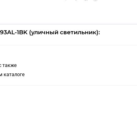
93AL-1BK (уличный светильник):
с также
м каталоге