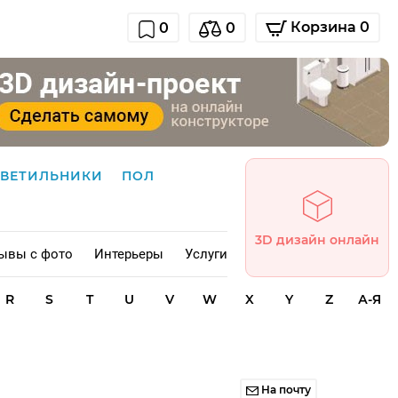
Корзина 0
0
0
СВЕТИЛЬНИКИ
ПОЛ
3D дизайн онлайн
ывы с фото
Интерьеры
Услуги
R
S
T
U
V
W
X
Y
Z
А-Я
На почту