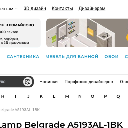
3D дизайн
Контакты
Дизайнерам
иентам
И
САНТЕХНИКА
МЕБЕЛЬ ДЛЯ ВАННОЙ
ОБОИ
Новинки
Портфолио дизайнеров
Отз
H
I
J
K
L
M
N
O
P
Q
Belgrade A5193AL-1BK
Lamp Belgrade A5193AL-1BK