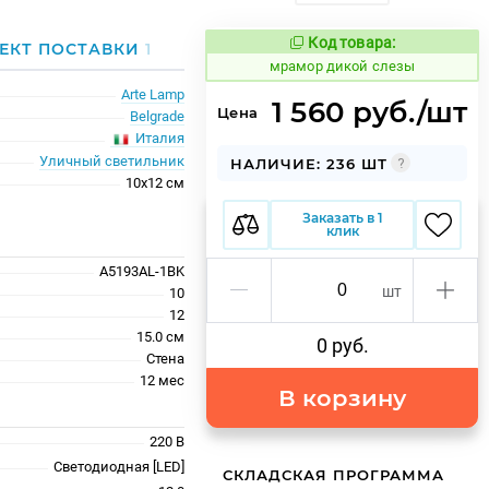
Код товара:
1065721
ЕКТ ПОСТАВКИ
1
Код товара:
мрамор дикой слезы
Arte Lamp
1 560 руб./шт
Цена
Belgrade
Италия
Уличный светильник
НАЛИЧИЕ: 236 ШТ
10x12 см
Заказать в 1
клик
A5193AL-1BK
шт
10
12
15.0 см
0 руб.
Стена
12 меc
В корзину
220 В
Светодиодная [LED]
СКЛАДСКАЯ ПРОГРАММА