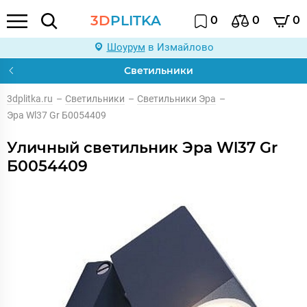
3D
PLITKA
0
0
0
Шоурум
в Измайлово
Светильники
3dplitka.ru
–
Светильники
–
Светильники Эра
–
Эра Wl37 Gr Б0054409
Уличный светильник Эра Wl37 Gr
Б0054409