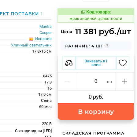
Код товара:
1050993
ЕКТ ПОСТАВКИ
1
Код товара:
мрак знойной целостности
Mantra
11 381 руб./шт
Цена
Cooper
Испания
Уличный светильник
НАЛИЧИЕ: 4 ШТ
17.8x16 см
Заказать в 1
клик
8475
шт
17.8
16
17.0 см
0 руб.
Стена
60 меc
В корзину
220 В
Светодиодная [LED]
СКЛАДСКАЯ ПРОГРАММА