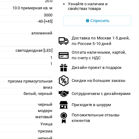
20.0
Узнайте о наличии и
10.0 примерная кв. м
свойствах товара
3000
Спросить
-40-[+45]
алюминий
Доставка по Москве 1-5 дней,
по России 5-10 дней
светодиодная [LED]
Оплата наличными, картой,
1
по счету с НДС
1
Дизайн-проект в подарок
Скидки на большие заказы
призма прямоугольная
вниз
белый, черный
Сотрудничаем с дизайнерами
черный
Приходите в шоурум
модерн
Положительные отзывы
матовый
клиентов
Улица
призма
черный