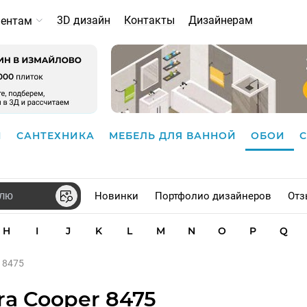
3D дизайн
Контакты
Дизайнерам
иентам
И
САНТЕХНИКА
МЕБЕЛЬ ДЛЯ ВАННОЙ
ОБОИ
Новинки
Портфолио дизайнеров
Отз
H
I
J
K
L
M
N
O
P
Q
 8475
a Cooper 8475