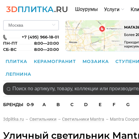
3D
ПЛИТКА
.RU
Шоурумы
Услуги
Кл
+7 (495) 966-18-01
ПН-ПТ
8:00—20:00
СБ-ВС
8:00—20:00
ПЛИТКА
КЕРАМОГРАНИТ
МОЗАИКА
СТУПЕН
ЛЕПНИНА
БРЕНДЫ
0-9
A
B
C
D
E
F
G
3dplitka.ru
–
Светильники
–
Светильники Mantra
–
Mantra Cooper
Уличный светильник Mantr