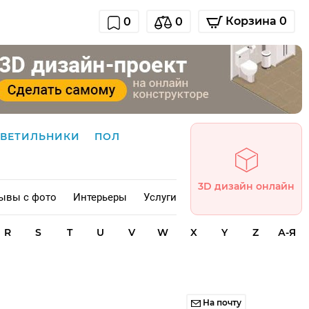
Корзина 0
0
0
СВЕТИЛЬНИКИ
ПОЛ
3D дизайн онлайн
ывы с фото
Интерьеры
Услуги
R
S
T
U
V
W
X
Y
Z
А-Я
На почту