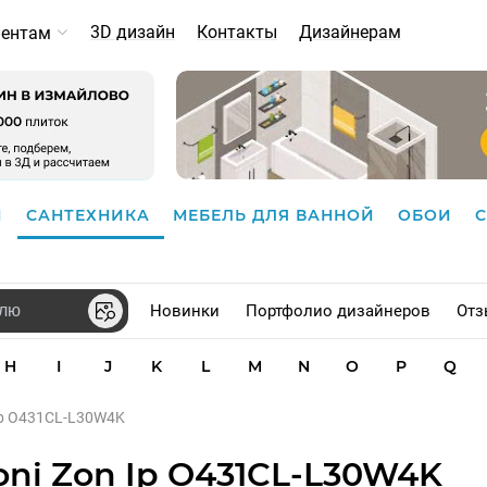
3D дизайн
Контакты
Дизайнерам
иентам
И
САНТЕХНИКА
МЕБЕЛЬ ДЛЯ ВАННОЙ
ОБОИ
Новинки
Портфолио дизайнеров
Отз
H
I
J
K
L
M
N
O
P
Q
Ip O431CL-L30W4K
ni Zon Ip O431CL-L30W4K