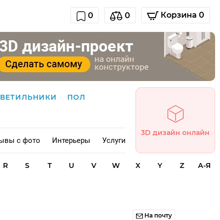
Корзина 0
0
0
СВЕТИЛЬНИКИ
ПОЛ
3D дизайн онлайн
ывы с фото
Интерьеры
Услуги
R
S
T
U
V
W
X
Y
Z
А-Я
На почту