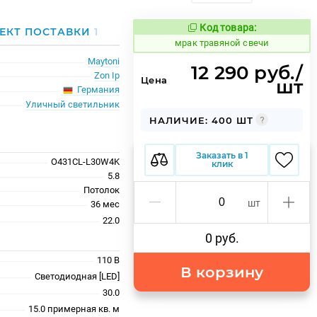
Код товара:
1059834
ЕКТ ПОСТАВКИ
1
Код товара:
мрак травяной свечи
Maytoni
12 290 руб./
Zon Ip
Цена
шт
Германия
Уличный светильник
НАЛИЧИЕ: 400 ШТ
Заказать в 1
O431CL-L30W4K
клик
5.8
Потолок
шт
36 меc
22.0
0 руб.
110 В
В корзину
Светодиодная [LED]
30.0
15.0 примерная кв. м