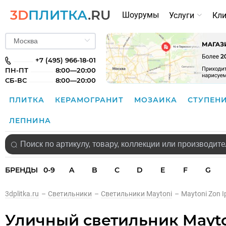
3D
ПЛИТКА
.RU
Шоурумы
Услуги
Кл
+7 (495) 966-18-01
ПН-ПТ
8:00—20:00
СБ-ВС
8:00—20:00
ПЛИТКА
КЕРАМОГРАНИТ
МОЗАИКА
СТУПЕН
ЛЕПНИНА
БРЕНДЫ
0-9
A
B
C
D
E
F
G
3dplitka.ru
–
Светильники
–
Светильники Maytoni
–
Maytoni Zon 
Уличный светильник Mayto