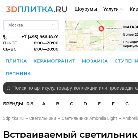
3D
ПЛИТКА
.RU
Шоурумы
Услуги
Кл
+7 (495) 966-18-01
ПН-ПТ
8:00—20:00
СБ-ВС
8:00—20:00
ПЛИТКА
КЕРАМОГРАНИТ
МОЗАИКА
СТУПЕН
ЛЕПНИНА
БРЕНДЫ
0-9
A
B
C
D
E
F
G
3dplitka.ru
–
Светильники
–
Светильники Ambrella Light
–
Ambrell
Встраиваемый светильник 