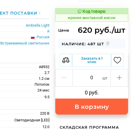
Код товара:
1095672
ЕКТ ПОСТАВКИ
1
Код товара:
ирония винтажной маски
Ambrella Light
620 руб./шт
Цена
A
Россия
Встраиваемый светильник
НАЛИЧИЕ: 487 ШТ
Заказать в 1
клик
A8932
2.7
шт
1.2 см
Потолок
24 меc
0 руб.
9.5
В корзину
220 В
Светодиодная [LED]
12.0
СКЛАДСКАЯ ПРОГРАММА