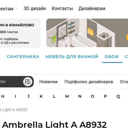
3D дизайн
Контакты
Дизайнерам
иентам
И
САНТЕХНИКА
МЕБЕЛЬ ДЛЯ ВАННОЙ
ОБОИ
Новинки
Портфолио дизайнеров
Отз
H
I
J
K
L
M
N
O
P
Q
a Light A A8932
Ambrella Light A A8932