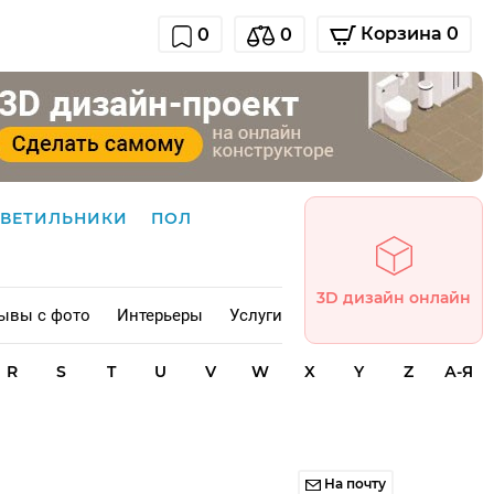
Корзина 0
0
0
СВЕТИЛЬНИКИ
ПОЛ
3D дизайн онлайн
ывы с фото
Интерьеры
Услуги
R
S
T
U
V
W
X
Y
Z
А-Я
На почту