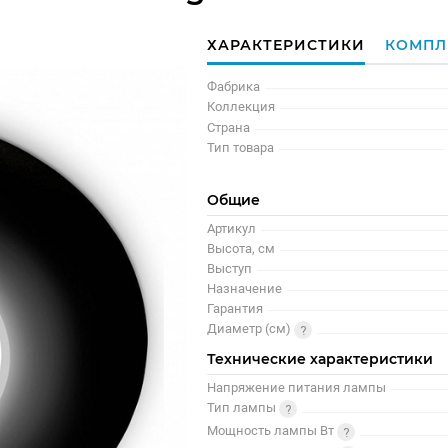
ХАРАКТЕРИСТИКИ
КОМПЛ
Фабрика
Коллекция
Страна
Тип товара
Общие
Артикул
Высота, см
Выступ
Назначение
Гарантия
Диаметр (см)
Технические характеристики
Напряжение питания лампы
Тип лампы
Мощность лампы Вт