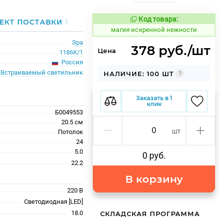
Код товара:
910808
ЕКТ ПОСТАВКИ
1
Код товара:
магия искренной нежности
Эра
378 руб./шт
Цена
1186K/1
Россия
Встраиваемый светильник
НАЛИЧИЕ: 100 ШТ
Заказать в 1
клик
Б0049553
20.5 см
шт
Потолок
24
5.0
0 руб.
22.2
В корзину
220 В
Светодиодная [LED]
18.0
СКЛАДСКАЯ ПРОГРАММА