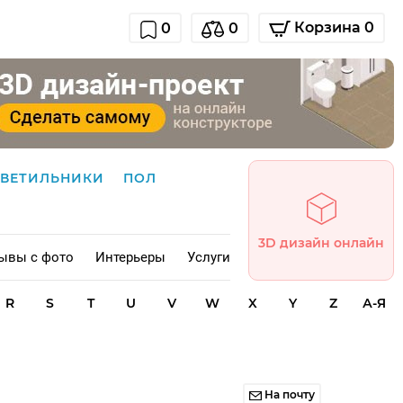
Корзина 0
0
0
СВЕТИЛЬНИКИ
ПОЛ
3D дизайн онлайн
ывы с фото
Интерьеры
Услуги
R
S
T
U
V
W
X
Y
Z
А-Я
На почту