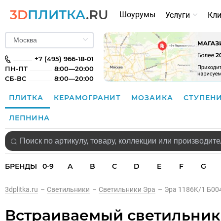
3D
ПЛИТКА
.RU
Шоурумы
Услуги
Кл
+7 (495) 966-18-01
ПН-ПТ
8:00—20:00
СБ-ВС
8:00—20:00
ПЛИТКА
КЕРАМОГРАНИТ
МОЗАИКА
СТУПЕН
ЛЕПНИНА
БРЕНДЫ
0-9
A
B
C
D
E
F
G
3dplitka.ru
–
Светильники
–
Светильники Эра
–
Эра 1186K/1 Б00
Встраиваемый светильник 