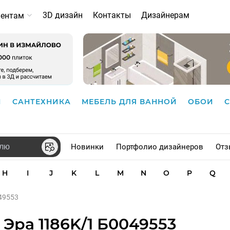
3D дизайн
Контакты
Дизайнерам
иентам
И
САНТЕХНИКА
МЕБЕЛЬ ДЛЯ ВАННОЙ
ОБОИ
Новинки
Портфолио дизайнеров
Отз
H
I
J
K
L
M
N
O
P
Q
49553
Эра 1186K/1 Б0049553