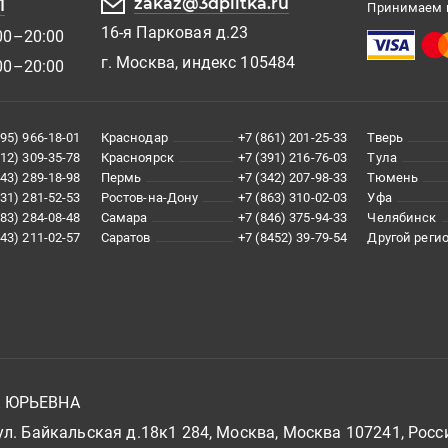
zakaz@3dplitka.ru
1
Принимаем к
16-я Парковая д.23
00–20:00
г. Москва, индекс 105484
00–20:00
495) 966-18-01
Краснодар
+7 (861) 201-25-33
Тверь
812) 309-35-78
Красноярск
+7 (391) 216-76-03
Тула
343) 289-18-98
Пермь
+7 (342) 207-98-33
Тюмень
831) 281-52-53
Ростов-на-Дону
+7 (863) 310-02-03
Уфа
383) 284-08-48
Самара
+7 (846) 375-94-33
Челябинск
843) 211-02-57
Саратов
+7 (8452) 39-79-54
Другой реги
А ЮРЬЕВНА
л. Байкальская д.18к1 284, Москва, Москва 107241, Росс