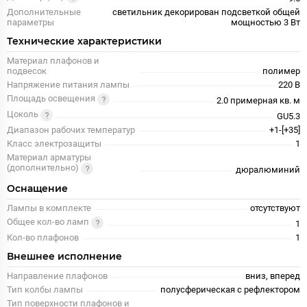
Дополнительные
светильник декорирован подсветкой общей
параметры
мощностью 3 Вт
Технические характеристики
Материал плафонов и
подвесок
полимер
Напряжение питания лампы
220 В
Площадь освещения
2.0 примерная кв. м
Цоколь
GU5.3
Диапазон рабочих температур
+1-[+35]
Класс электрозащиты
1
Материал арматуры
(дополнительно)
дюралюминий
Оснащение
Лампы в комплекте
отсутствуют
Общее кол-во ламп
1
Кол-во плафонов
1
Внешнее исполнение
Направление плафонов
вниз, вперед
Тип колбы лампы
полусферическая с рефлектором
Тип поверхности плафонов и