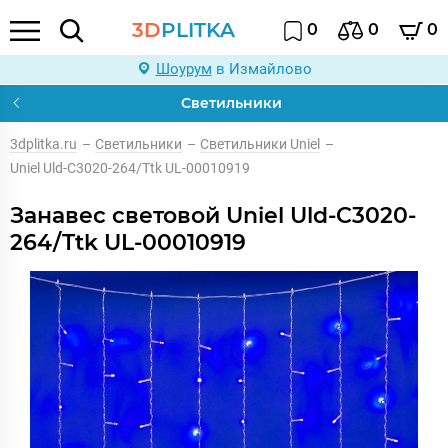
3D
PLITKA
0
0
0
Шоурум
в Измайлово
Светильники
3dplitka.ru
–
Светильники
–
Светильники Uniel
–
Uniel Uld-C3020-264/Ttk UL-00010919
Занавес световой Uniel Uld-C3020-
264/Ttk UL-00010919