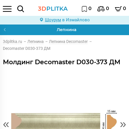
3D
PLITKA
0
0
0
Шоурум
в Измайлово
Лепнина
3dplitka.ru
–
Лепнина
–
Лепнина Decomaster
–
Decomaster D030-373 ДМ
Молдинг Decomaster D030-373 ДМ
«
»