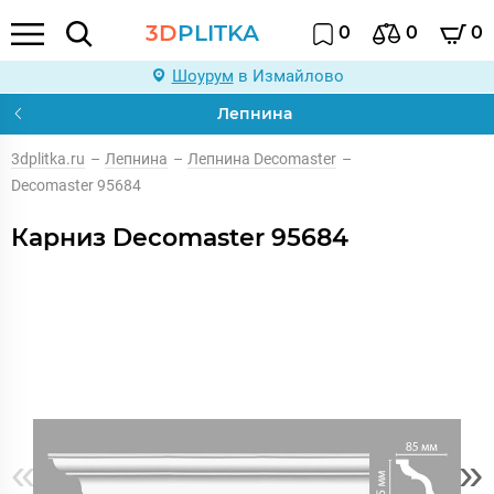
3D
PLITKA
0
0
0
Шоурум
в Измайлово
Лепнина
3dplitka.ru
–
Лепнина
–
Лепнина Decomaster
–
Decomaster 95684
Карниз Decomaster 95684
«
»