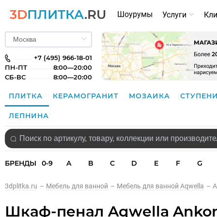
3D
ПЛИТКА
.RU
Шоурумы
Услуги
Кл
+7 (495) 966-18-01
ПН-ПТ
8:00—20:00
СБ-ВС
8:00—20:00
ПЛИТКА
КЕРАМОГРАНИТ
МОЗАИКА
СТУПЕН
ЛЕПНИНА
БРЕНДЫ
0-9
A
B
C
D
E
F
G
3dplitka.ru
–
Мебель для ванной
–
Мебель для ванной Aqwella
–
A
Шкаф-пенал Aqwella Ankon