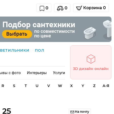
Корзина 0
0
0
СВЕТИЛЬНИКИ
ПОЛ
3D дизайн онлайн
ывы с фото
Интерьеры
Услуги
R
S
T
U
V
W
X
Y
Z
А-Я
 25
На почту