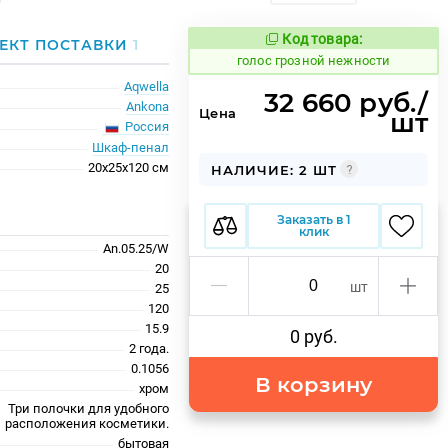
Код товара:
284058
ЕКТ ПОСТАВКИ
1
Код товара:
голос грозной нежности
Aqwella
32 660 руб./
Ankona
Цена
шт
Россия
Шкаф-пенал
20x25x120 см
НАЛИЧИЕ: 2 ШТ
Заказать в 1
клик
An.05.25/W
20
шт
25
120
15.9
0 руб.
2 года.
0.1056
В корзину
хром
Три полочки для удобного
расположения косметики.
бытовая