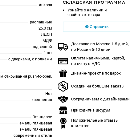
СКЛАДСКАЯ ПРОГРАММА
Ankona
Узнайте о наличии и
свойствах товара
распашные
Спросить
25.0 см
ЛДСП
МДФ
Доставка по Москве 1-5 дней,
подвесной
по России 5-10 дней
1 шт
Оплата наличными, картой,
с дверками, с полками
по счету с НДС
Дизайн-проект в подарок
м открывания push-to-open.
Скидки на большие заказы
Нет
Сотрудничаем с дизайнерами
крепления
Приходите в шоурум
Глянцевое
Положительные отзывы
эмаль глянцевая
клиентов
эмаль глянцевая
современный стиль