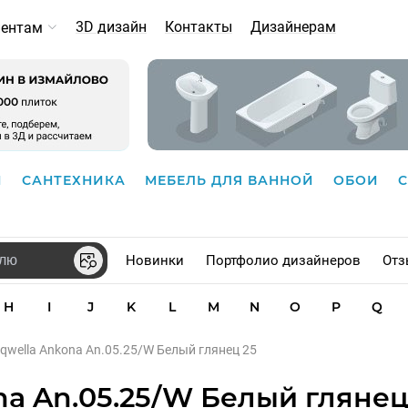
3D дизайн
Контакты
Дизайнерам
иентам
И
САНТЕХНИКА
МЕБЕЛЬ ДЛЯ ВАННОЙ
ОБОИ
Новинки
Портфолио дизайнеров
Отз
H
I
J
K
L
M
N
O
P
Q
qwella Ankona An.05.25/W Белый глянец 25
a An.05.25/W Белый глянец