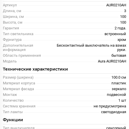
Артикул
AUR0210AH
Длина, см
3
Ширина, см
100
Высота, см
100
Гарантия
2 года.
Тип светильника
встроенный
Фурнитура
хром
Дополнительная
Бесконтактный выключатель на взмах
информация
руки.
Область применения
бытовая
Модель
Aura AUR0210AH
Технические характеристики
Размер (ширина)
100.0 см
Материал корпуса
пластик
Материал фасада
зеркало
Монтаж
подвесной
Количество
1 шт
Система хранения
не предусмотрена
Тип лампы
светодиодная
Функции
Тип выключателя
сенсорный