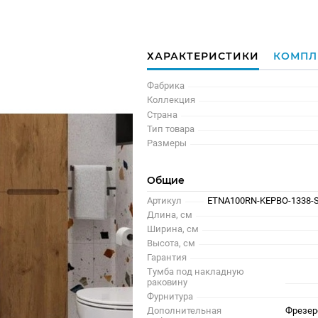
ХАРАКТЕРИСТИКИ
КОМПЛ
Фабрика
Коллекция
Страна
Тип товара
Размеры
Общие
Артикул
ETNA100RN-KEPBO-1338-S
Длина, см
Ширина, см
Высота, см
Гарантия
Тумба под накладную
раковину
Фурнитура
Дополнительная
Фрезер