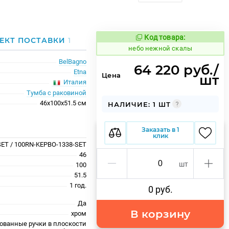
Код товара:
1117466
ЕКТ ПОСТАВКИ
1
Код товара:
небо нежной скалы
BelBagno
64 220 руб./
Etna
Цена
шт
Италия
Тумба с раковиной
46x100x51.5 см
НАЛИЧИЕ: 1 ШТ
Заказать в 1
клик
ET / 100RN-KEPBO-1338-SET
46
шт
100
51.5
1 год.
0 руб.
Да
В корзину
хром
ованные ручки в плоскости