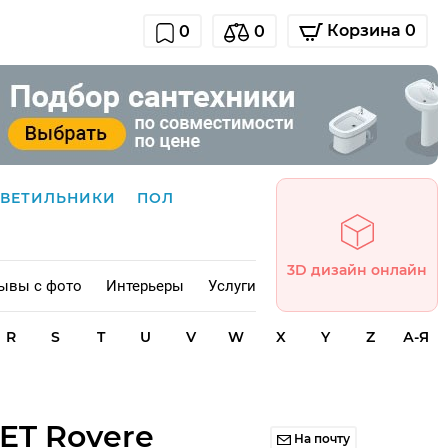
Корзина 0
0
0
СВЕТИЛЬНИКИ
ПОЛ
3D дизайн онлайн
ывы с фото
Интерьеры
Услуги
R
S
T
U
V
W
X
Y
Z
А-Я
ET Rovere
На почту