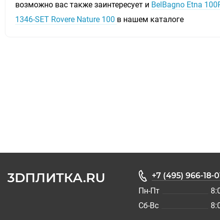
возможно вас также заинтересует и
BelBagno Etna 100
1346-SET Rovere Nature 100
в нашем каталоге
3DПЛИТКА.RU
+7 (495) 966-18-0
Пн-Пт
8:
Сб-Вс
8: