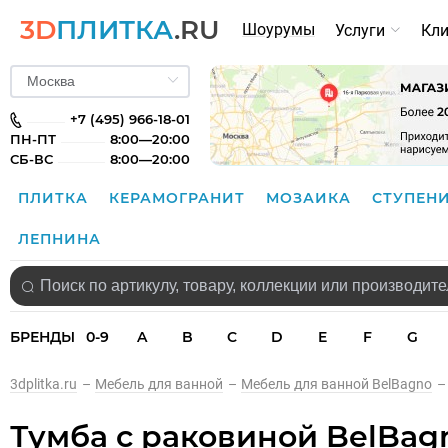
3D
ПЛИТКА
.RU
Шоурумы
Услуги
Кл
+7 (495) 966-18-01
ПН-ПТ
8:00—20:00
СБ-ВС
8:00—20:00
ПЛИТКА
КЕРАМОГРАНИТ
МОЗАИКА
СТУПЕН
ЛЕПНИНА
БРЕНДЫ
0-9
A
B
C
D
E
F
G
3dplitka.ru
–
Мебель для ванной
–
Мебель для ванной BelBagno
–
Тумба с раковиной BelBag