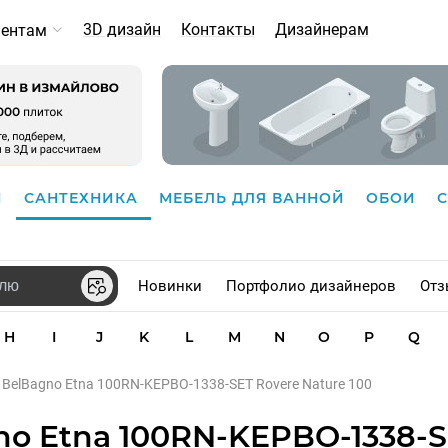
3D дизайн
Контакты
Дизайнерам
иентам
И
САНТЕХНИКА
МЕБЕЛЬ ДЛЯ ВАННОЙ
ОБОИ
Новинки
Портфолио дизайнеров
Отз
H
I
J
K
L
M
N
O
P
Q
BelBagno Etna 100RN-KEPBO-1338-SET Rovere Nature 100
no Etna 100RN-KEPBO-1338-S