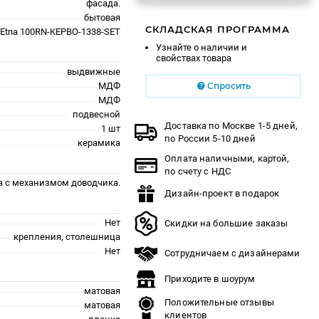
фасада.
бытовая
СКЛАДСКАЯ ПРОГРАММА
Etna 100RN-KEPBO-1338-SET
Узнайте о наличии и
свойствах товара
выдвижные
МДФ
Спросить
МДФ
подвесной
Доставка по Москве 1-5 дней,
1 шт
по России 5-10 дней
керамика
Оплата наличными, картой,
по счету с НДС
а с механизмом доводчика.
Дизайн-проект в подарок
Нет
Скидки на большие заказы
крепления, столешница
Нет
Сотрудничаем с дизайнерами
Приходите в шоурум
матовая
Положительные отзывы
матовая
клиентов