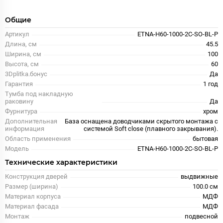
Общие
Артикул
ETNA-H60-1000-2C-SO-BL-P
Длина, см
45.5
Ширина, см
100
Высота, см
60
3Dplitka.бонус
Да
Гарантия
1 год
Тумба под накладную
раковину
Да
Фурнитура
хром
Дополнительная
База оснащена доводчиками скрытого монтажа с
информация
системой Soft close (плавного закрывания).
Область применения
бытовая
Модель
ETNA-H60-1000-2C-SO-BL-P
Технические характеристики
Конструкция дверей
выдвижные
Размер (ширина)
100.0 см
Материал корпуса
МДФ
Материал фасада
МДФ
Монтаж
подвесной