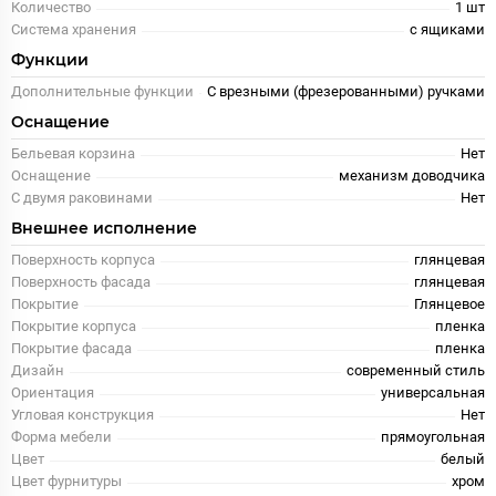
Количество
1 шт
Система хранения
с ящиками
Функции
Дополнительные функции
C врезными (фрезерованными) ручками
Оснащение
Бельевая корзина
Нет
Оснащение
механизм доводчика
С двумя раковинами
Нет
Внешнее исполнение
Поверхность корпуса
глянцевая
Поверхность фасада
глянцевая
Покрытие
Глянцевое
Покрытие корпуса
пленка
Покрытие фасада
пленка
Дизайн
современный стиль
Ориентация
универсальная
Угловая конструкция
Нет
Форма мебели
прямоугольная
Цвет
белый
Цвет фурнитуры
хром