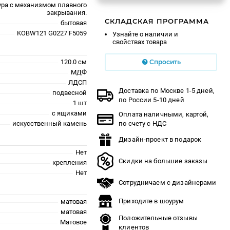
ура с механизмом плавного
закрывания.
СКЛАДСКАЯ ПРОГРАММА
бытовая
KOBW121 G0227 F5059
Узнайте о наличии и
свойствах товара
120.0 см
Спросить
МДФ
ЛДСП
Доставка по Москве 1-5 дней,
подвесной
по России 5-10 дней
1 шт
с ящиками
Оплата наличными, картой,
искусственный камень
по счету с НДС
Дизайн-проект в подарок
Нет
Скидки на большие заказы
крепления
Нет
Сотрудничаем с дизайнерами
Приходите в шоурум
матовая
матовая
Положительные отзывы
Матовое
клиентов