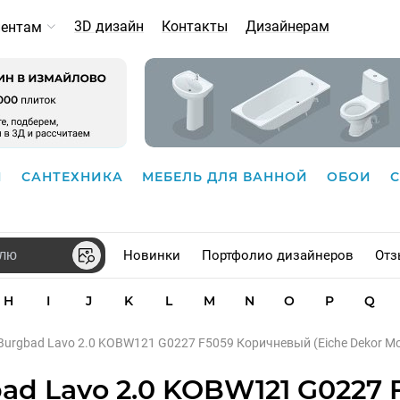
3D дизайн
Контакты
Дизайнерам
иентам
И
САНТЕХНИКА
МЕБЕЛЬ ДЛЯ ВАННОЙ
ОБОИ
Новинки
Портфолио дизайнеров
Отз
H
I
J
K
L
M
N
O
P
Q
Burgbad Lavo 2.0 KOBW121 G0227 F5059 Коричневый (Eiche Dekor Mo
ad Lavo 2.0 KOBW121 G0227 