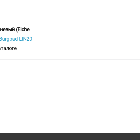
невый (Eiche
Burgbad LIN20
аталоге