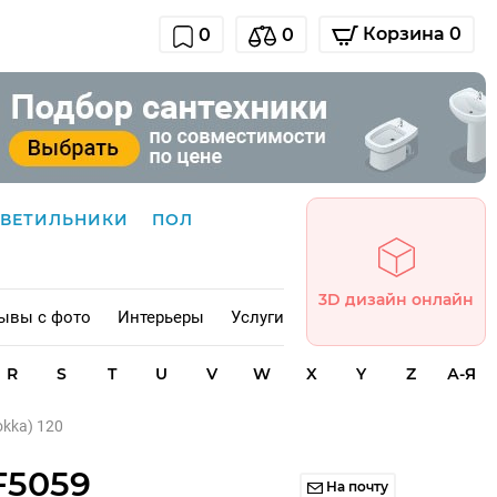
Корзина 0
0
0
СВЕТИЛЬНИКИ
ПОЛ
3D дизайн онлайн
ывы с фото
Интерьеры
Услуги
R
S
T
U
V
W
X
Y
Z
А-Я
kka) 120
F5059
На почту