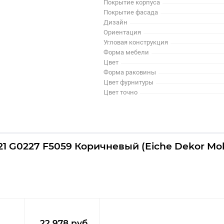
Покрытие корпуса
Покрытие фасада
Дизайн
Ориентация
Угловая конструкция
Форма мебели
Цвет
Форма раковины
Цвет фурнитуры
Цвет точно
1 G0227 F5059 Коричневый (Eiche Dekor Mok
22 978 руб.