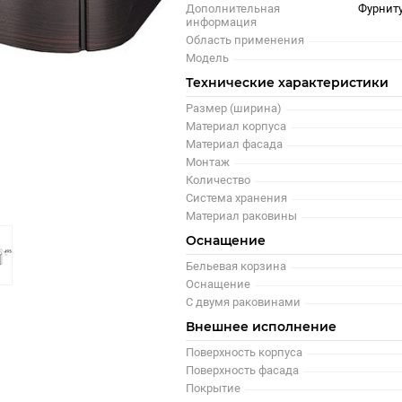
Дополнительная
Фурнит
информация
Область применения
Модель
Технические характеристики
Размер (ширина)
Материал корпуса
Материал фасада
Монтаж
Количество
Система хранения
Материал раковины
Оснащение
Бельевая корзина
Оснащение
С двумя раковинами
Внешнее исполнение
Поверхность корпуса
Поверхность фасада
Покрытие