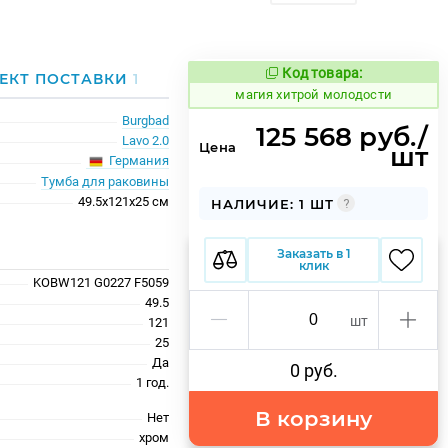
Код товара:
920304
ЕКТ ПОСТАВКИ
1
Код товара:
магия хитрой молодости
Burgbad
125 568 руб./
Lavo 2.0
Цена
шт
Германия
Тумба для раковины
49.5x121x25 см
НАЛИЧИЕ: 1 ШТ
Заказать в 1
клик
KOBW121 G0227 F5059
49.5
шт
121
25
Да
0 руб.
1 год.
В корзину
Нет
хром