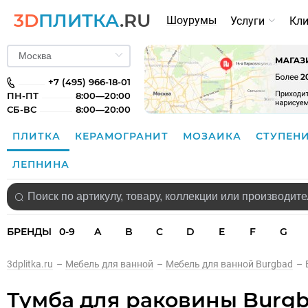
3D
ПЛИТКА
.RU
Шоурумы
Услуги
Кл
+7 (495) 966-18-01
ПН-ПТ
8:00—20:00
СБ-ВС
8:00—20:00
ПЛИТКА
КЕРАМОГРАНИТ
МОЗАИКА
СТУПЕН
ЛЕПНИНА
БРЕНДЫ
0-9
A
B
C
D
E
F
G
3dplitka.ru
–
Мебель для ванной
–
Мебель для ванной Burgbad
–
Тумба для раковины Burgb