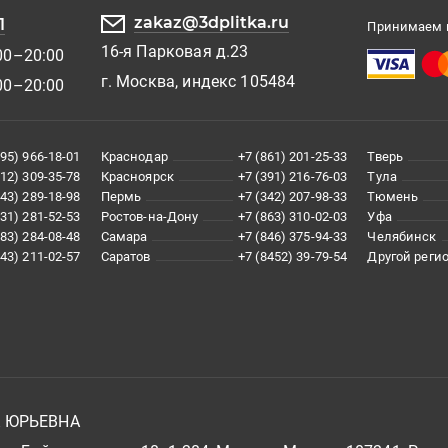
zakaz@3dplitka.ru
1
Принимаем к
16-я Парковая д.23
00–20:00
г. Москва, индекс 105484
00–20:00
495) 966-18-01
Краснодар
+7 (861) 201-25-33
Тверь
812) 309-35-78
Красноярск
+7 (391) 216-76-03
Тула
343) 289-18-98
Пермь
+7 (342) 207-98-33
Тюмень
831) 281-52-53
Ростов-на-Дону
+7 (863) 310-02-03
Уфа
383) 284-08-48
Самара
+7 (846) 375-94-33
Челябинск
843) 211-02-57
Саратов
+7 (8452) 39-79-54
Другой реги
А ЮРЬЕВНА