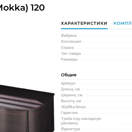
okka) 120
ХАРАКТЕРИСТИКИ
КОМПЛ
Фабрика
Коллекция
Страна
Тип товара
Размеры
Общие
Артикул
Длина, см
Ширина, см
Высота, см
3Dplitka.бонус
Гарантия
Тумба под накладную
раковину
Фурнитура