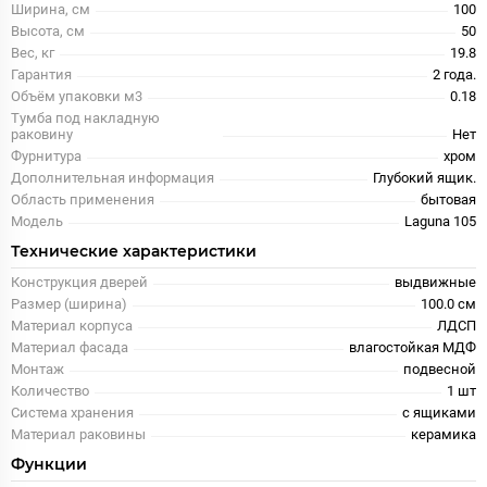
Ширина, см
100
Высота, см
50
Вес, кг
19.8
Гарантия
2 года.
Объём упаковки м3
0.18
Тумба под накладную
раковину
Нет
Фурнитура
хром
Дополнительная информация
Глубокий ящик.
Область применения
бытовая
Модель
Laguna 105
Технические характеристики
Конструкция дверей
выдвижные
Размер (ширина)
100.0 см
Материал корпуса
ЛДСП
Материал фасада
влагостойкая МДФ
Монтаж
подвесной
Количество
1 шт
Система хранения
с ящиками
Материал раковины
керамика
Функции