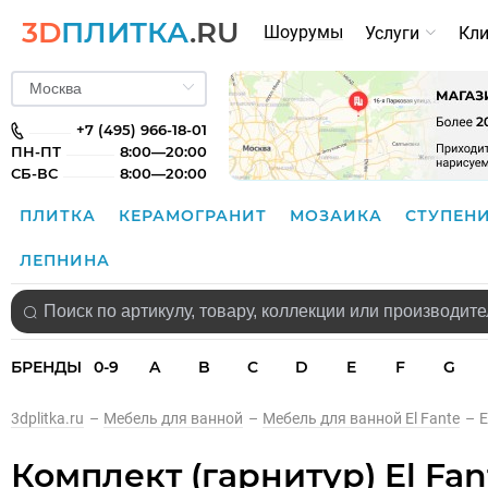
3D
ПЛИТКА
.RU
Шоурумы
Услуги
Кл
+7 (495) 966-18-01
ПН-ПТ
8:00—20:00
СБ-ВС
8:00—20:00
ПЛИТКА
КЕРАМОГРАНИТ
МОЗАИКА
СТУПЕН
ЛЕПНИНА
БРЕНДЫ
0-9
A
B
C
D
E
F
G
3dplitka.ru
–
Мебель для ванной
–
Мебель для ванной El Fante
–
E
Комплект (гарнитур) El Fa