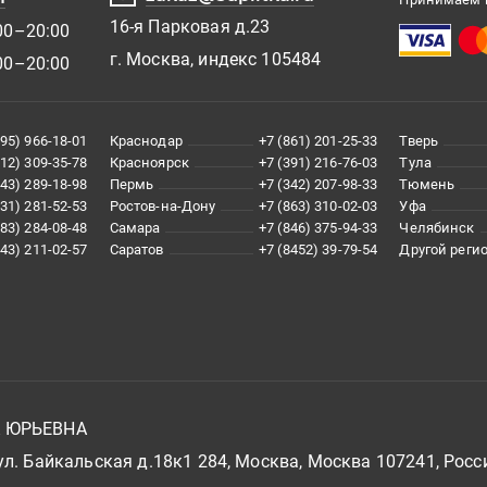
Технические характеристики
16-я Парковая д.23
00–20:00
Размер (ширина)
г. Москва, индекс 105484
00–20:00
Материал корпуса
Материал фасада
Монтаж
Количество
495) 966-18-01
Краснодар
+7 (861) 201-25-33
Тверь
Система хранения
812) 309-35-78
Красноярск
+7 (391) 216-76-03
Тула
Тип лампы
343) 289-18-98
Пермь
+7 (342) 207-98-33
Тюмень
831) 281-52-53
Ростов-на-Дону
+7 (863) 310-02-03
Уфа
Функции
383) 284-08-48
Самара
+7 (846) 375-94-33
Челябинск
Тип выключателя
843) 211-02-57
Саратов
+7 (8452) 39-79-54
Другой реги
Дополнительные функции
Оснащение
Оснащение
зерка
Внешнее исполнение
Поверхность корпуса
Поверхность фасада
Покрытие
А ЮРЬЕВНА
Покрытие корпуса
л. Байкальская д.18к1 284, Москва, Москва 107241, Росс
Покрытие фасада