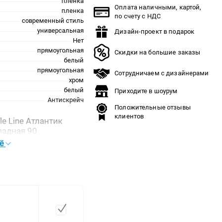
пленка
Оплата наличными, картой,
пленка
по счету с НДС
современный стиль
универсальная
Дизайн-проект в подарок
Нет
прямоугольная
Скидки на большие заказы
белый
прямоугольная
Сотрудничаем с дизайнерами
хром
белый
Приходите в шоурум
Антискрейч
Положительные отзывы
клиентов
e Line Атлантик
ладная 90
сё
СС-00002204
45
90
15
5 лет.
бытовая
Накладная