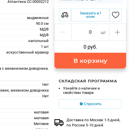
Атлантика СС-00002212
Заказать в 1
клик
выдвижные
90.0 см
МДФ
шт
МДФ
напольный
0 руб.
1 шт
искусственный мрамор
В корзину
а с механизмом доводчика.
СКЛАДСКАЯ ПРОГРАММА
Нет
Узнайте о наличии и
ножек, механизм доводчика
свойствах товара
Нет
Спросить
матовая
матовая
Доставка по Москве 1-5 дней,
Матовое
по России 5-10 дней