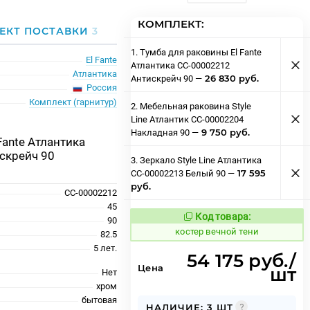
КОМПЛЕКТ:
ЕКТ ПОСТАВКИ
3
1. Тумба для раковины El Fante
El Fante
Атлантика СС-00002212
Атлантика
26 830 руб.
Антискрейч 90 —
Россия
Комплект (гарнитур)
2. Мебельная раковина Style
Line Атлантик СС-00002204
9 750 руб.
Накладная 90 —
Fante Атлантика
скрейч 90
3. Зеркало Style Line Атлантика
17 595
СС-00002213 Белый 90 —
руб.
СС-00002212
45
Код товара:
798603
90
Код товара:
костер вечной тени
82.5
5 лет.
54 175 руб./
Цена
шт
Нет
хром
бытовая
НАЛИЧИЕ: 3 ШТ