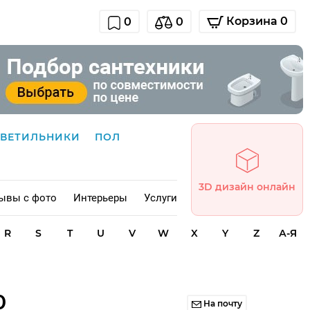
Корзина 0
0
0
СВЕТИЛЬНИКИ
ПОЛ
3D дизайн онлайн
ывы с фото
Интерьеры
Услуги
R
S
T
U
V
W
X
Y
Z
А-Я
0
На почту