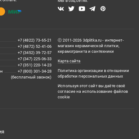
Мы в соц.сетях:
90.0 см
ДСП
зеркало
подвесной
1 шт
+7 (4822) 73-65-21
Ⓒ 2011-2026 3dplitka.ru - интернет-
не предусмотрена
магазин керамической плитки,
+7 (4872) 52-41-06
светодиодная
керамогранита и сантехники
+7 (3452) 39-72-57
+7 (347) 225-06-33
Карта сайта
+7 (351) 220-14-23
сенсорный
Политика организации в отношении
он
+7 (800) 301-34-28
Электронные часы
обработки персональных данных
(бесплатный звонок)
Используя этот сайт вы даёте своё
согласие на использование файлов
ло с подсветкой, крепления
cookie
матовая
глянцевая
Зеркало
матовое
ия
зеркало