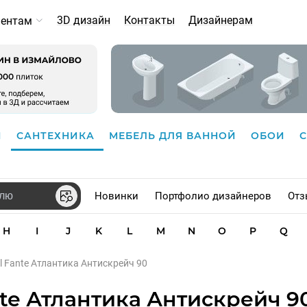
3D дизайн
Контакты
Дизайнерам
иентам
И
САНТЕХНИКА
МЕБЕЛЬ ДЛЯ ВАННОЙ
ОБОИ
Новинки
Портфолио дизайнеров
Отз
H
I
J
K
L
M
N
O
P
Q
l Fante Атлантика Антискрейч 90
nte Атлантика Антискрейч 9