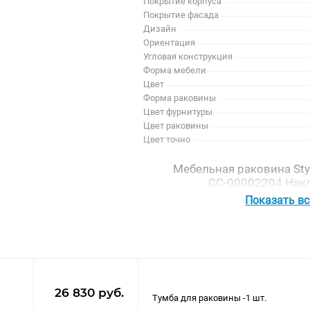
Покрытие корпуса
Покрытие фасада
Дизайн
Ориентация
Угловая конструкция
Форма мебели
Цвет
Форма раковины
Цвет фурнитуры
Цвет раковины
Цвет точно
Мебельная раковина Styl
СС-00002204 Нак
Показать в
Общие
Артикул
Длина, см
Ширина, см
Высота, см
Гарантия
26 830 руб.
Область применения
Дополнительная информация