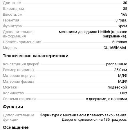
Длина, см
30
Ширина, см
35
Высота, см
165
Гарантия
3 года.
Фурнитура
хром
Дополнительная
механизм доводчика Hettich (плавное
информация
закрывание).
Область применения
бытовая
Модель
CU.165lh\MAL
Технические характеристики
Конструкция дверей
распашные
Размер (ширина)
35.0 см
Материал корпуса
МДФ
Материал фасада
МДФ
Монтаж
подвесной
Количество
1 шт
Система хранения
с дверками, с полками
Функции
Дополнительные
Фурнитура с механизмом плавного закрывания.
функции
Двери открываются на 135 градусов.
Оснащение