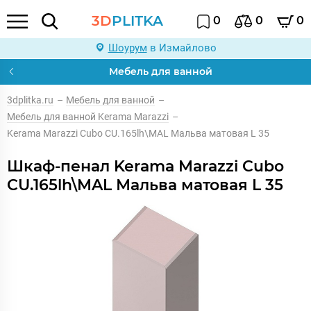
3D
PLITKA
0
0
0
Шоурум
в Измайлово
Мебель для ванной
3dplitka.ru
–
Мебель для ванной
–
Мебель для ванной Kerama Marazzi
–
Kerama Marazzi Cubo CU.165lh\MAL Мальва матовая L 35
Шкаф-пенал Kerama Marazzi Cubo
CU.165lh\MAL Мальва матовая L 35