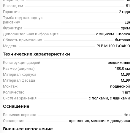
Высота, см
51
Гарантия
2 года
Тумба под накладную
раковину
Да
Фурнитура
хром
Дополнительная информация
с ящиком 1+полка
Область применения
бытовая
Модель
PLB.M.100.1\OAK.O
Технические характеристики
Конструкция дверей
выдвижные
Размер (ширина)
100.0 см
Материал корпуса
МДФ
Материал фасада
МДФ
Монтаж
подвесной
Количество
1 шт
Система хранения
с полками, с ящиками
Оснащение
Бельевая корзина
Нет
Оснащение
крепления, механизм доводчика
Внешнее исполнение