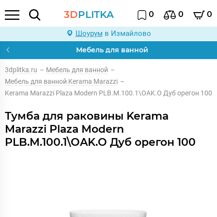
3D
PLITKA
0
0
0
Шоурум
в Измайлово
Мебель для ванной
3dplitka.ru
–
Мебель для ванной
–
Мебель для ванной Kerama Marazzi
–
Kerama Marazzi Plaza Modern PLB.M.100.1\OAK.O Дуб орегон 100
Тумба для раковины Kerama
Marazzi Plaza Modern
PLB.M.100.1\OAK.O Дуб орегон 100