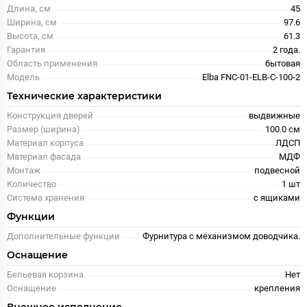
Длина, см
45
Ширина, см
97.6
Высота, см
61.3
Гарантия
2 года.
Область применения
бытовая
Модель
Elba FNC-01-ELB-C-100-2
Технические характеристики
Конструкция дверей
выдвижные
Размер (ширина)
100.0 см
Материал корпуса
ЛДСП
Материал фасада
МДФ
Монтаж
подвесной
Количество
1 шт
Система хранения
с ящиками
Функции
Дополнительные функции
Фурнитура с механизмом доводчика.
Оснащение
Бельевая корзина
Нет
Оснащение
крепления