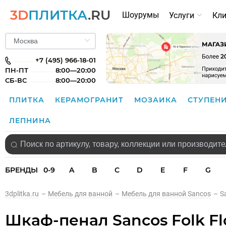
3D
ПЛИТКА
.RU
Шоурумы
Услуги
Кл
+7 (495) 966-18-01
ПН-ПТ
8:00—20:00
СБ-ВС
8:00—20:00
ПЛИТКА
КЕРАМОГРАНИТ
МОЗАИКА
СТУПЕН
ЛЕПНИНА
БРЕНДЫ
0-9
A
B
C
D
E
F
G
3dplitka.ru
–
Мебель для ванной
–
Мебель для ванной Sancos
–
S
Шкаф-пенал Sancos Folk Flo