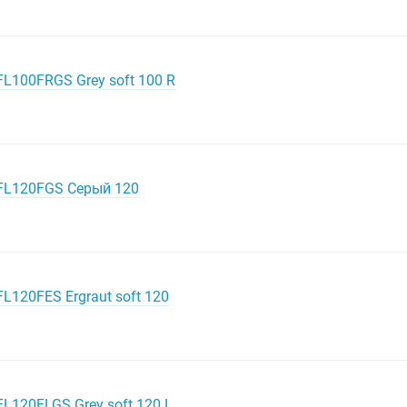
FL100FRGS Grey soft 100 R
 FL120FGS Серый 120
L120FES Ergraut soft 120
FL120FLGS Grey soft 120 L