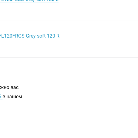
FL120FRGS Grey soft 120 R
ожно вас
5
в нашем