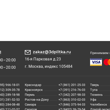
zakaz@3dplitka.ru
1
Принимаем к
16-я Парковая д.23
00–20:00
г. Москва, индекс 105484
00–20:00
495) 966-18-01
Краснодар
+7 (861) 201-25-33
Тверь
812) 309-35-78
Красноярск
+7 (391) 216-76-03
Тула
343) 289-18-98
Пермь
+7 (342) 207-98-33
Тюмень
831) 281-52-53
Ростов-на-Дону
+7 (863) 310-02-03
Уфа
383) 284-08-48
Самара
+7 (846) 375-94-33
Челябинск
843) 211-02-57
Саратов
+7 (8452) 39-79-54
Другой реги