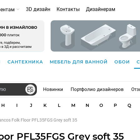
3D дизайн
Контакты
Дизайнерам
иентам
И
САНТЕХНИКА
МЕБЕЛЬ ДЛЯ ВАННОЙ
ОБОИ
Новинки
Портфолио дизайнеров
Отз
H
I
J
K
L
M
N
O
P
Q
ancos Folk Floor PFL35FGS Grey soft 35
or PFL35FGS Grey soft 35