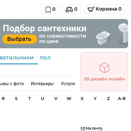
Корзина 0
0
0
СВЕТИЛЬНИКИ
ПОЛ
3D дизайн онлайн
ывы с фото
Интерьеры
Услуги
R
S
T
U
V
W
X
Y
Z
А-Я
На почту