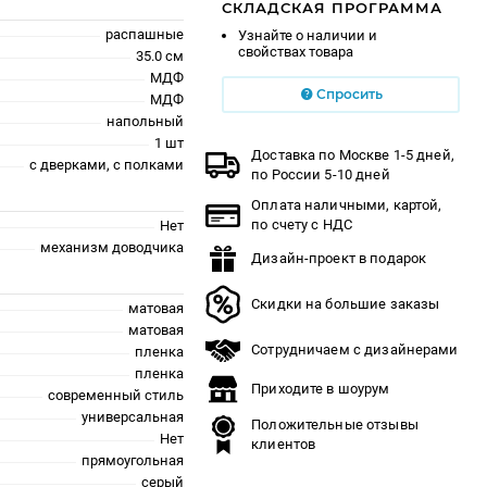
СКЛАДСКАЯ ПРОГРАММА
распашные
Узнайте о наличии и
свойствах товара
35.0 см
МДФ
Спросить
МДФ
напольный
1 шт
Доставка по Москве 1-5 дней,
с дверками, с полками
по России 5-10 дней
Оплата наличными, картой,
по счету с НДС
Нет
механизм доводчика
Дизайн-проект в подарок
Скидки на большие заказы
матовая
матовая
Сотрудничаем с дизайнерами
пленка
пленка
Приходите в шоурум
современный стиль
универсальная
Положительные отзывы
Нет
клиентов
прямоугольная
серый