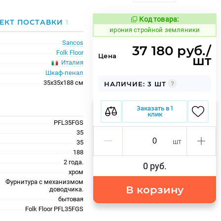
Код товара:
1104906
ЕКТ ПОСТАВКИ
1
Код товара:
ирония стройной земляники
Sancos
37 180 руб./
Folk Floor
Цена
шт
Италия
Шкаф-пенал
35x35x188 см
НАЛИЧИЕ: 3 ШТ
Заказать в 1
клик
PFL35FGS
35
шт
35
188
2 года.
0 руб.
хром
Фурнитура с механизмом
В корзину
доводчика.
бытовая
Folk Floor PFL35FGS