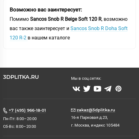
Внешнее исполнение
Возможно вас заинтересует:
Поверхность корпуса
матовая
Помимо
Sancos Snob R Beige Soft 120 R
, возможно
Дизайн
современный стиль
Ориентация
универсальная
вас также заинтересует и
Sancos Snob R Doha Soft
Угловая конструкция
Нет
120 R-2
в нашем каталоге
Форма мебели
прямоугольная
Цвет
зеркало
3DPLITKA.RU
Мы в соц.сетях:
zakaz@3dplitka.ru
+7 (495) 966-18-01
16-я Парковая д.23,
Пн-Пт: 8:00–20:00
г. Москва, индекс 105484
Сб-Вс: 8:00–20:00