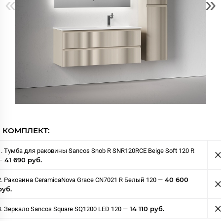
«
»
КОМПЛЕКТ:
1. Тумба для раковины Sancos Snob R SNR120RCE Beige Soft 120 R
41 690 руб.
—
40 600
2. Раковина CeramicaNova Grace CN7021 R Белый 120 —
руб.
14 110 руб.
3. Зеркало Sancos Square SQ1200 LED 120 —