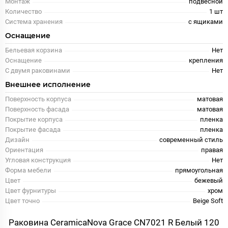
Монтаж
подвесной
Количество
1 шт
Система хранения
с ящиками
Оснащение
Бельевая корзина
Нет
Оснащение
крепления
С двумя раковинами
Нет
Внешнее исполнение
Поверхность корпуса
матовая
Поверхность фасада
матовая
Покрытие корпуса
пленка
Покрытие фасада
пленка
Дизайн
современный стиль
Ориентация
правая
Угловая конструкция
Нет
Форма мебели
прямоугольная
Цвет
бежевый
Цвет фурнитуры
хром
Цвет точно
Beige Soft
Раковина CeramicaNova Grace CN7021 R Белый 120