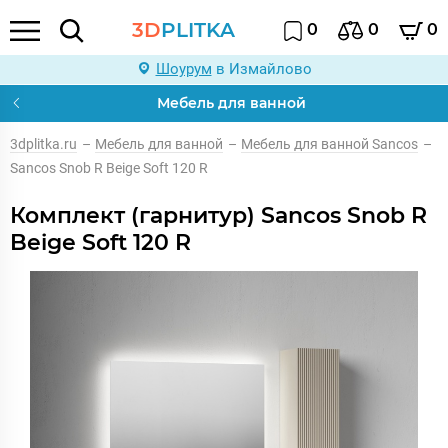
3D
PLITKA
0
0
0
Шоурум
в Измайлово
Мебель для ванной
3dplitka.ru
–
Мебель для ванной
–
Мебель для ванной Sancos
–
Sancos Snob R Beige Soft 120 R
Комплект (гарнитур) Sancos Snob R
Beige Soft 120 R