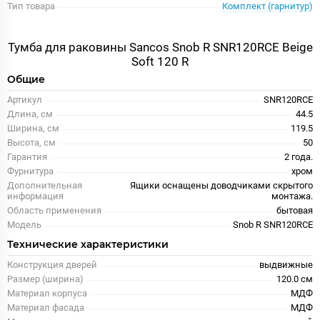
Тип товара
Комплект (гарнитур)
Тумба для раковины Sancos Snob R SNR120RCE Beige
Soft 120 R
Общие
Артикул
SNR120RCE
Длина, см
44.5
Ширина, см
119.5
Высота, см
50
Гарантия
2 года.
Фурнитура
хром
Дополнительная
Ящики оснащены доводчиками скрытого
информация
монтажа.
Область применения
бытовая
Модель
Snob R SNR120RCE
Технические характеристики
Конструкция дверей
выдвижные
Размер (ширина)
120.0 см
Материал корпуса
МДФ
Материал фасада
МДФ