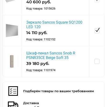
40 600 руб.
Крышка перелива
Нет
Код товара: 1015626
Оснащение
крепления
Перелив
нет
Требуется система
Зеркало Sancos Square SQ1200
инсталляции
Нет
LED 120
Внешнее исполнение
14 110 руб.
Асимметричность
Нет
Код товара: 1102152
Дизайн
современный стиль
Угловая конструкция
Нет
Шкаф-пенал Sancos Snob R
Форма
прямоугольная
PSNR35CE Beige Soft 35
Цвет
белый
39 180 руб.
Ориентация
правая
Код товара: 1101974
Зеркало Sancos Square SQ1200 LED 120
Общие
Артикул
SQ1200
Подберём товары по вашим требованиям
Длина, см
2.7
Ширина, см
120
Высота, см
70
Доставка
Гарантия
2 года.