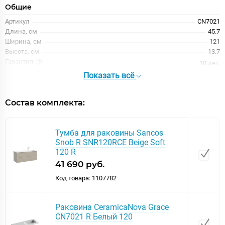
Общие
Артикул
CN7021
Длина, см
45.7
Ширина, см
121
Высота, см
13.7
Гарантия
10 лет.
Область применения
Показать всё
бытовая
Модель
Grace CN7021
Технические характеристики
Состав комплекта:
Намеченные отверстия под
смеситель
нет
Отверстия под смеситель
Тумба для раковины Sancos
на 1 отверстие
Snob R SNR120RCE Beige Soft
Возможна установка над стир
машиной
120 R
Нет
Крепление
к тумбе
41 690 руб.
Готовых отверстий для
Код товара: 1107782
смесителя
1
Материал
фарфор
Расположение смесителя
справа
Раковина CeramicaNova Grace
CN7021 R Белый 120
Оснащение