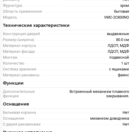
Фурнитура
хром
Область применения
бытовая
Модель
VMC-2C800NO
Технические характеристики
Конструкция дверей
выдвижные
Размер (ширина)
80.0 см
Материал корпуса
ЛДСП, МДФ
Материал фасада
ЛДСП, МДФ
Монтаж
подвесной
Количество
1 шт
Система хранения
с ящиками
Материал раковины
фаянс
Функции
Дополнительные
Встроенный механизм плавного
функции
закрывания.
Оснащение
Бельевая корзина
Нет
Оснащение
механизм доводчика
С двумя раковинами
Нет