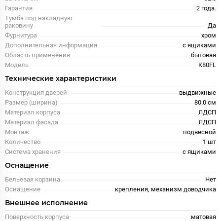
Гарантия
2 года.
Тумба под накладную
раковину
Да
Фурнитура
хром
Дополнительная информация
с ящиками
Область применения
бытовая
Модель
K80FL
Технические характеристики
Конструкция дверей
выдвижные
Размер (ширина)
80.0 см
Материал корпуса
ЛДСП
Материал фасада
ЛДСП
Монтаж
подвесной
Количество
1 шт
Система хранения
с ящиками
Оснащение
Бельевая корзина
Нет
Оснащение
крепления, механизм доводчика
Внешнее исполнение
Поверхность корпуса
матовая