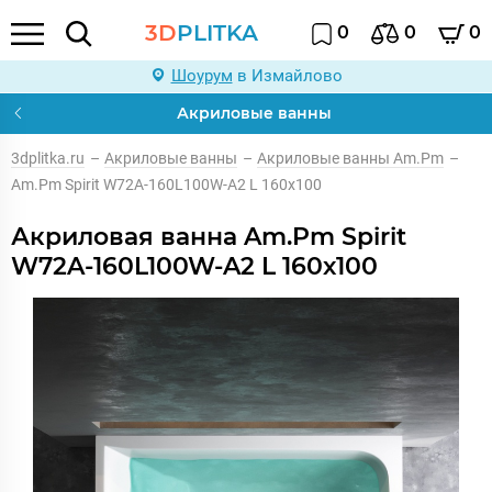
3D
PLITKA
0
0
0
Шоурум
в Измайлово
Акриловые ванны
3dplitka.ru
–
Акриловые ванны
–
Акриловые ванны Am.Pm
–
Am.Pm Spirit W72A-160L100W-A2 L 160х100
Акриловая ванна Am.Pm Spirit
W72A-160L100W-A2 L 160х100