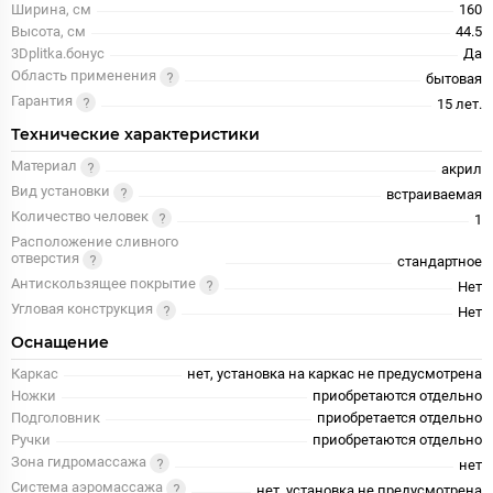
Ширина, см
160
Высота, см
44.5
3Dplitka.бонус
Да
Область применения
бытовая
Гарантия
15 лет.
Технические характеристики
Материал
акрил
Вид установки
встраиваемая
Количество человек
1
Расположение сливного
отверстия
стандартное
Антискользящее покрытие
Нет
Угловая конструкция
Нет
Оснащение
Каркас
нет, установка на каркас не предусмотрена
Ножки
приобретаются отдельно
Подголовник
приобретается отдельно
Ручки
приобретаются отдельно
Зона гидромассажа
нет
Система аэромассажа
нет, установка не предусмотрена