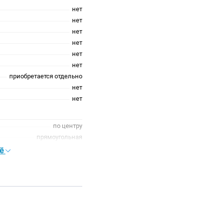
нет
нет
нет
нет
нет
нет
приобретается отдельно
нет
нет
по центру
прямоугольная
современный
сё
универсальная