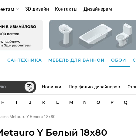
3D дизайн
Контакты
Дизайнерам
иентам
И
САНТЕХНИКА
МЕБЕЛЬ ДЛЯ ВАННОЙ
ОБОИ
Новинки
Портфолио дизайнеров
Отз
H
I
J
K
L
M
N
O
P
Q
ares Metauro Y Белый 18х80
Metauro Y Белый 18х80