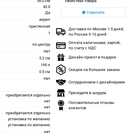
56.0 см
свойствах товара
42.0
Спросить
Да
акрил
пристенная
Доставка по Москве 1-5 дней,
1
по России 5-10 дней
Оплата наличными, картой,
по центру
по счету с НДС
Нет
Дизайн-проект в подарок
5.2 см
195 л
Скидки на большие заказы
0.5 см
Нет
Сотрудничаем с дизайнерами
Приходите в шоурум
приобретается отдельно
нет
Положительные отзывы
нет
клиентов
приобретается отдельно
установка по желанию
установка по желанию
нет