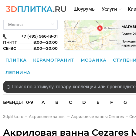
3D
ПЛИТКА
.RU
Шоурумы
Услуги
Кл
+7 (495) 966-18-01
ПН-ПТ
8:00—20:00
СБ-ВС
8:00—20:00
ПЛИТКА
КЕРАМОГРАНИТ
МОЗАИКА
СТУПЕН
ЛЕПНИНА
БРЕНДЫ
0-9
A
B
C
D
E
F
G
3dplitka.ru
–
Акриловые ванны
–
Акриловые ванны Cezares
–
Cez
Акриловая ванна Cezares 