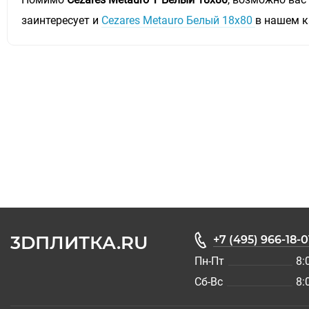
заинтересует и
Cezares Metauro Белый 18х80
в нашем к
3DПЛИТКА.RU
+7 (495) 966-18-0
Пн-Пт
8:
Сб-Вс
8: