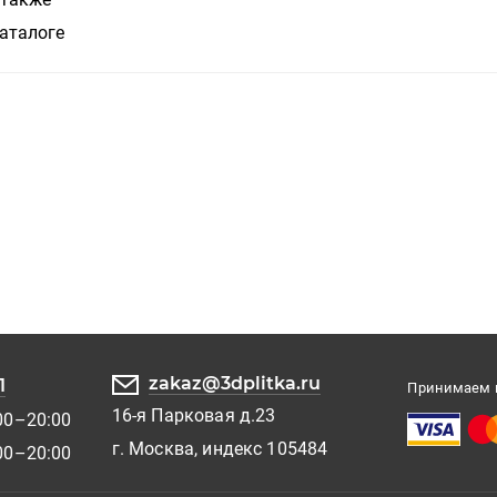
аталоге
zakaz@3dplitka.ru
1
Принимаем к
16-я Парковая д.23
00–20:00
г. Москва, индекс 105484
00–20:00