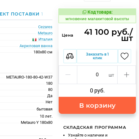
Код товара:
944007
ЕКТ ПОСТАВКИ
1
Код товара:
мгновение малахитовой высоты
Cezares
41 100 руб./
Metauro
Цена
шт
Италия
Акриловая ванна
180x80 см
Заказать в 1
клик
шт
METAURO-180-80-42-W37
180
80
0 руб.
Да
Нет
В корзину
бытовая
10 лет.
Metauro Y 180х80
СКЛАДСКАЯ ПРОГРАММА
Узнайте о наличии и