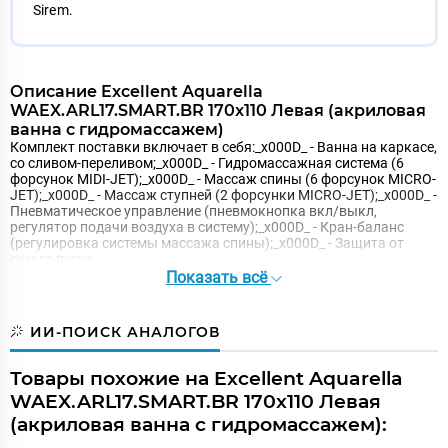
Sirem.
Описание Excellent Aquarella
WAEX.ARL17.SMART.BR 170x110 Левая (акриловая
ванна с гидромассажем)
Комплект поставки включает в себя:_x000D_ - Ванна на каркасе,
со сливом-переливом;_x000D_ - Гидромассажная система (6
форсунок MIDI-JET);_x000D_ - Массаж спины (6 форсунок MICRO-
JET);_x000D_ - Массаж ступней (2 форсунки MICRO-JET);_x000D_ -
Пневматическое управление (пневмокнопка вкл/выкл,
регулятор подачи воздуха в систему);_x000D_ - Кран-баланс
(регулировка системы массажа спины);_x000D_ - Защита от
сухого пуска.
Показать всё
ИИ-ПОИСК АНАЛОГОВ
Товары похожие на Excellent Aquarella
WAEX.ARL17.SMART.BR 170x110 Левая
(акриловая ванна с гидромассажем):