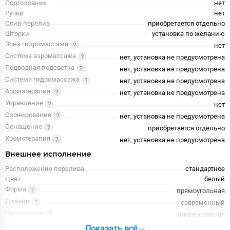
Подголовник
нет
Ручки
нет
Слив-перелив
приобретается отдельно
Шторки
установка по желанию
Зона гидромассажа
нет
Система аэромассажа
нет, установка не предусмотрена
Подводная подсветка
нет, установка не предусмотрена
Система гидромассажа
нет, установка не предусмотрена
Ароматерапия
нет, установка не предусмотрена
Управление
нет
Озонирование
нет, установка не предусмотрена
Оснащение
приобретается отдельно
Хромотерапия
нет, установка не предусмотрена
Внешнее исполнение
Расположение перелива
стандартное
Цвет
белый
Форма
прямоугольная
Дизайн
современный
Ориентация
универсальная
Показать всё