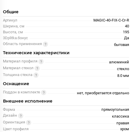
Общие
Артикул
MAGIC-40-FIX-C-Cr-R
Ширина, см
40
Высота, см
195
3Dplitka.бонус
Да
Область применения
бытовая
Технические характеристики
Материал профиля
алюминий
Материал стекол
стекло
Толщина стекла
8.0 мм
Оснащение
Поддон в комплекте
нет, приобретается отдельно
Внешнее исполнение
Форма
прямоугольная
Дизайн
классика
Ориентация
правая
Цвет профиля
хром