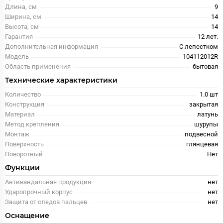
Длина, см
9
Ширина, см
14
Высота, см
14
Гарантия
12 лет.
Дополнительная информация
С лепестком
Модель
104112012R
Область применения
бытовая
Технические характеристики
Количество
1.0 шт
Конструкция
закрытая
Материал
латунь
Метод крепления
шурупы
Монтаж
подвесной
Поверхность
глянцевая
Поворотный
Нет
Функции
Антивандальная продукция
нет
Ударопрочный корпус
нет
Защита от следов пальцев
нет
Оснащение