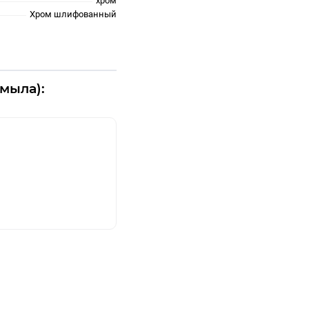
хром
Хром шлифованный
мыла):