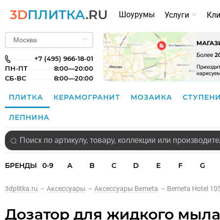
3D
ПЛИТКА
.RU
Шоурумы
Услуги
Кл
+7 (495) 966-18-01
ПН-ПТ
8:00—20:00
СБ-ВС
8:00—20:00
ПЛИТКА
КЕРАМОГРАНИТ
МОЗАИКА
СТУПЕН
ЛЕПНИНА
БРЕНДЫ
0-9
A
B
C
D
E
F
G
3dplitka.ru
–
Аксессуары
–
Аксессуары Bemeta
–
Bemeta Hotel 1
Дозатор для жидкого мыла 