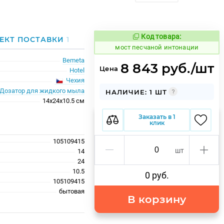
Код товара:
1024658
ЕКТ ПОСТАВКИ
1
Код товара:
мост песчаной интонации
Bemeta
8 843 руб./шт
Цена
Hotel
Чехия
Дозатор для жидкого мыла
НАЛИЧИЕ: 1 ШТ
14x24x10.5 см
Заказать в 1
клик
105109415
шт
14
24
10.5
0 руб.
105109415
бытовая
В корзину