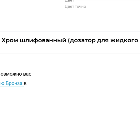
Цвет
Цвет точно
5 Хром шлифованный (дозатор для жидкого 
 возможно вас
лью Бронза
в