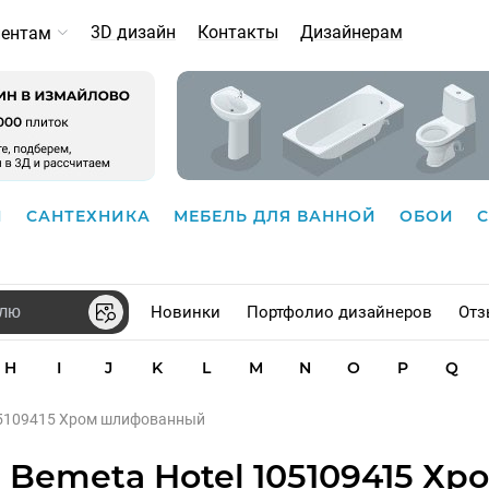
3D дизайн
Контакты
Дизайнерам
иентам
И
САНТЕХНИКА
МЕБЕЛЬ ДЛЯ ВАННОЙ
ОБОИ
Новинки
Портфолио дизайнеров
Отз
H
I
J
K
L
M
N
O
P
Q
05109415 Хром шлифованный
Bemeta Hotel 105109415 Хр