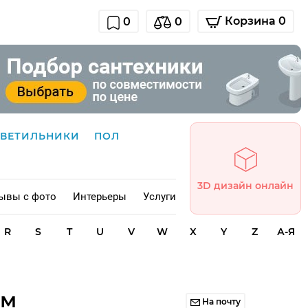
Корзина 0
0
0
СВЕТИЛЬНИКИ
ПОЛ
3D дизайн онлайн
ывы с фото
Интерьеры
Услуги
R
S
T
U
V
W
X
Y
Z
А-Я
ом
На почту