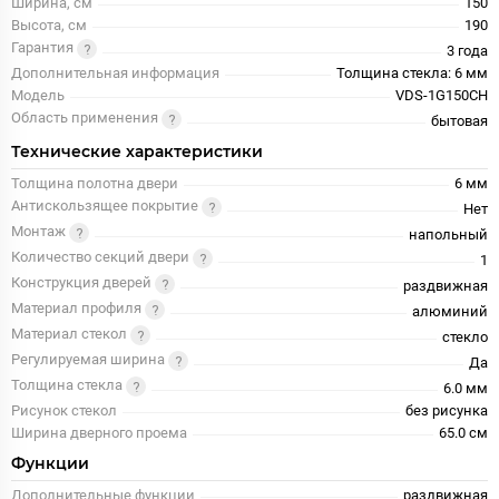
Ширина, см
150
Высота, см
190
Гарантия
3 года
Дополнительная информация
Толщина стекла: 6 мм
Модель
VDS-1G150CH
Область применения
бытовая
Технические характеристики
Толщина полотна двери
6 мм
Антискользящее покрытие
Нет
Монтаж
напольный
Количество секций двери
1
Конструкция дверей
раздвижная
Материал профиля
алюминий
Материал стекол
стекло
Регулируемая ширина
Да
Толщина стекла
6.0 мм
Рисунок стекол
без рисунка
Ширина дверного проема
65.0 см
Функции
Дополнительные функции
раздвижная