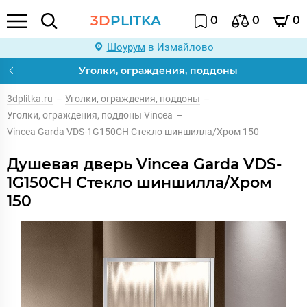
3D
PLITKA
0
0
0
Шоурум
в Измайлово
Уголки, ограждения, поддоны
3dplitka.ru
–
Уголки, ограждения, поддоны
–
Уголки, ограждения, поддоны Vincea
–
Vincea Garda VDS-1G150CH Стекло шиншилла/Хром 150
Душевая дверь Vincea Garda VDS-
1G150CH Стекло шиншилла/Хром
150