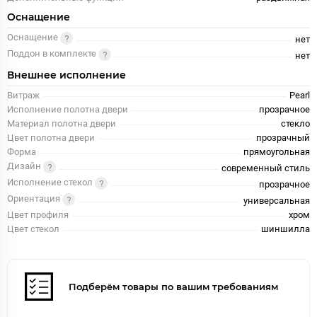
Оснащение
Оснащение
нет
Поддон в комплекте
нет
Внешнее исполнение
Витраж
Pearl
Исполнение полотна двери
прозрачное
Материал полотна двери
стекло
Цвет полотна двери
прозрачный
Форма
прямоугольная
Дизайн
современный стиль
Исполнение стекол
прозрачное
Ориентация
универсальная
Цвет профиля
хром
Цвет стекол
шиншилла
Подберём товары по вашим требованиям