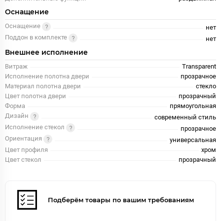
Оснащение
Оснащение
нет
Поддон в комплекте
нет
Внешнее исполнение
Витраж
Transparent
Исполнение полотна двери
прозрачное
Материал полотна двери
стекло
Цвет полотна двери
прозрачный
Форма
прямоугольная
Дизайн
современный стиль
Исполнение стекол
прозрачное
Ориентация
универсальная
Цвет профиля
хром
Цвет стекол
прозрачный
Подберём товары по вашим требованиям