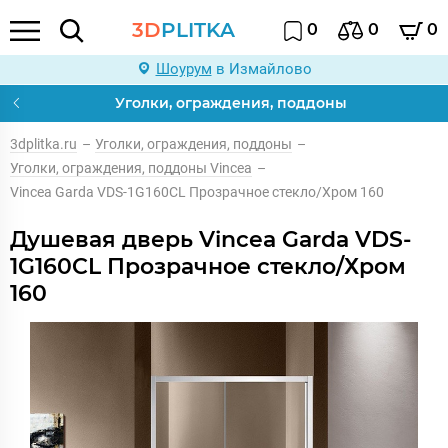
3D
PLITKA
0
0
0
Шоурум
в Измайлово
Уголки, ограждения, поддоны
3dplitka.ru
–
Уголки, ограждения, поддоны
–
Уголки, ограждения, поддоны Vincea
–
Vincea Garda VDS-1G160CL Прозрачное стекло/Хром 160
Душевая дверь Vincea Garda VDS-
1G160CL Прозрачное стекло/Хром
160