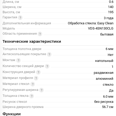
Длина, см
0.6
Ширина, см
140
Высота, см
195
Гарантия
3 года
Дополнительная информация
Обработка стекла: Easy Clean
Модель
VDS-4SN130CLG
Область применения
бытовая
Технические характеристики
Толщина полотна двери
6 мм
Антискользящее покрытие
Нет
Монтаж
напольный
Количество секций двери
1
Конструкция дверей
раздвижная
Материал профиля
алюминий
Материал стекол
стекло
Регулируемая ширина
Да
Толщина стекла
6.0 мм
Рисунок стекол
без рисунка
Ширина дверного проема
56.7 см
Функции