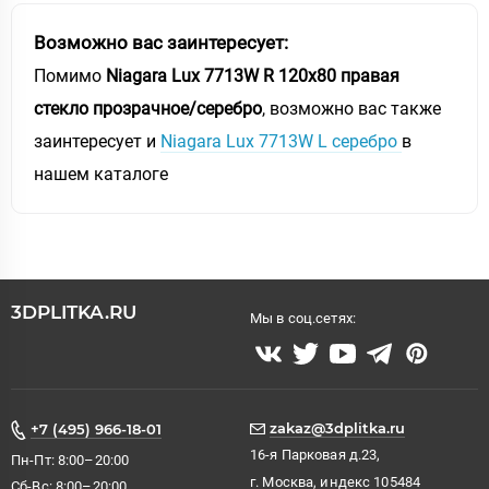
Возможно вас заинтересует:
Помимо
Niagara Lux 7713W R 120x80 правая
стекло прозрачное/серебро
, возможно вас также
заинтересует и
Niagara Lux 7713W L серебро
в
нашем каталоге
3DPLITKA.RU
Мы в соц.сетях:
zakaz@3dplitka.ru
+7 (495) 966-18-01
16-я Парковая д.23,
Пн-Пт: 8:00–20:00
г. Москва, индекс 105484
Сб-Вс: 8:00–20:00