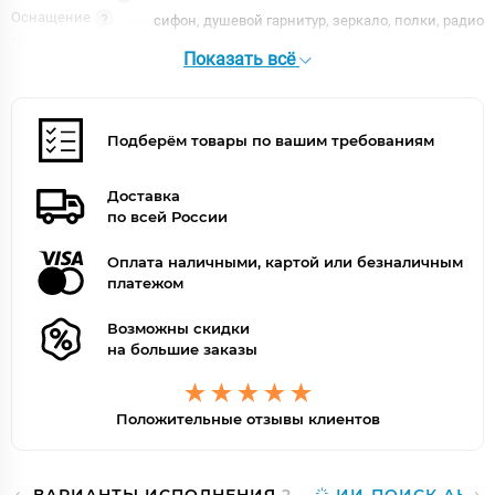
Оснащение
сифон, душевой гарнитур, зеркало, полки, радио
Регулировка температуры в
Показать всё
сауне/бане
Нет
Внешнее исполнение
Дизайн
ретро
Подберём товары по вашим требованиям
Вход
спереди
Форма
прямоугольная
Доставка
Цвет задней стенки
рисунок, серебристый
по всей России
Цвет корпуса
белый
Цвет профиля
хром
Оплата наличными, картой или безналичным
Ориентация
правая
платежом
Освещение
верхнее
Возможны скидки
на большие заказы
Положительные отзывы клиентов