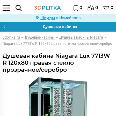
3D
PLITKA
0
0
0
Шоурум
в Измайлово
Душевые кабины
3dplitka.ru
–
Душевые кабины
–
Душевые кабины Niagara
–
Niagara Lux 7713W R 120x80 правая стекло прозрачное/серебро
Душевая кабина Niagara Lux 7713W
R 120x80 правая стекло
прозрачное/серебро