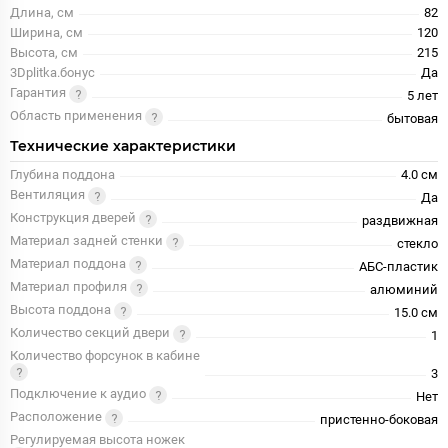
Длина, см
82
Ширина, см
120
Высота, см
215
3Dplitka.бонус
Да
Гарантия
5 лет
Область применения
бытовая
Технические характеристики
Глубина поддона
4.0 см
Вентиляция
Да
Конструкция дверей
раздвижная
Материал задней стенки
стекло
Материал поддона
АБС-пластик
Материал профиля
алюминий
Высота поддона
15.0 см
Количество секций двери
1
Количество форсунок в кабине
3
Подключение к аудио
Нет
Расположение
пристенно-боковая
Регулируемая высота ножек