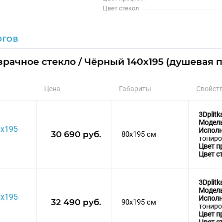
Цвет стекол
ОГОВ
зрачное стекло / Чёрный 140х195 (душевая 
Цена
Габариты
Свойст
3Dplitk
Модел
0х195
Исполн
30 690 руб.
80x195 см
тониро
Цвет п
Цвет с
3Dplitk
Модел
0х195
Исполн
32 490 руб.
90x195 см
тониро
Цвет п