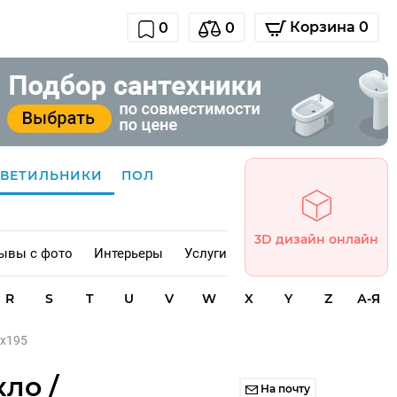
Корзина 0
0
0
СВЕТИЛЬНИКИ
ПОЛ
3D дизайн онлайн
ывы с фото
Интерьеры
Услуги
R
S
T
U
V
W
X
Y
Z
А-Я
0х195
ло /
На почту