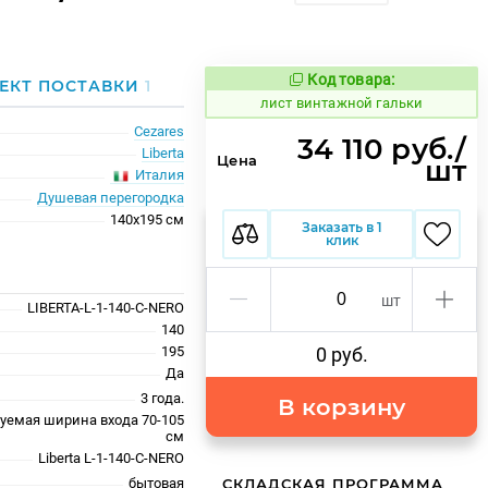
Код товара:
876890
ЕКТ ПОСТАВКИ
1
Код товара:
лист винтажной гальки
Cezares
34 110 руб./
Liberta
Цена
шт
Италия
Душевая перегородка
140x195 см
Заказать в 1
клик
шт
LIBERTA-L-1-140-C-NERO
140
195
0 руб.
Да
3 года.
В корзину
уемая ширина входа 70-105
см
Liberta L-1-140-C-NERO
бытовая
СКЛАДСКАЯ ПРОГРАММА