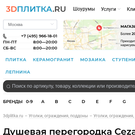
3D
ПЛИТКА
.RU
Шоурумы
Услуги
Кл
+7 (495) 966-18-01
ПН-ПТ
8:00—20:00
СБ-ВС
8:00—20:00
ПЛИТКА
КЕРАМОГРАНИТ
МОЗАИКА
СТУПЕН
ЛЕПНИНА
БРЕНДЫ
0-9
A
B
C
D
E
F
G
3dplitka.ru
–
Уголки, ограждения, поддоны
–
Уголки, ограждения,
Душевая перегородка Cezar