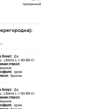
прозрачный
перегородка):
ва
a.бонус:
Да
ь:
Liberta L-1-80-BR-Cr
ение стекол:
ванное
рофиля:
хром
текол:
бронза
a.бонус:
Да
ь:
Liberta L-1-90-BR-Cr
ение стекол:
ванное
рофиля:
хром