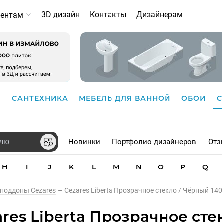
3D дизайн
Контакты
Дизайнерам
иентам
И
САНТЕХНИКА
МЕБЕЛЬ ДЛЯ ВАННОЙ
ОБОИ
Новинки
Портфолио дизайнеров
Отз
H
I
J
K
L
M
N
O
P
Q
 поддоны Cezares
–
Cezares Liberta Прозрачное стекло / Чёрный 14
es Liberta Прозрачное стек