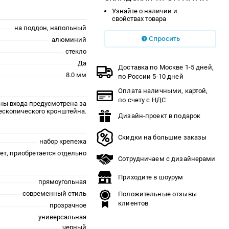
Узнайте о наличии и
свойствах товара
на поддон, напольный
Спросить
алюминий
стекло
Да
Доставка по Москве 1-5 дней,
8.0 мм
по России 5-10 дней
Оплата наличными, картой,
по счету с НДС
ны входа предусмотрена за
лескопического кронштейна.
Дизайн-проект в подарок
Скидки на большие заказы
набор крепежа
ет, приобретается отдельно
Сотрудничаем с дизайнерами
Приходите в шоурум
прямоугольная
современный стиль
Положительные отзывы
клиентов
прозрачное
универсальная
черный