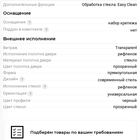
Дополнительные функции
Обработка стекла: Easy Clean
Оснащение
Оснащение
набор крепежа
Поддон в комплекте
нет
Внешнее исполнение
Витраж
Transparent
Исполнение полотна двери
рифленое
Материал полотна двери
стекло
Цвет полотна двери
прозрачный
Форма
прямоугольная
Дизайн
современный стиль
Исполнение стекол
рифленое
Ориентация
универсальная
Цвет профиля
черный
Цвет стекол
прозрачный
Подберём товары по вашим требованиям