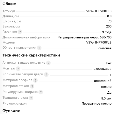
Общие
Артикул
VSW-1HP700FLB
Длина, см
0.8
Ширина, см
70
Высота, см
200
Гарантия
3 года
Дополнительная информация
Регулировочные размеры: 680-700
Модель
VSW-1HP700FLB
Область применения
бытовая
Технические характеристики
Антискользящее покрытие
Нет
Монтаж
напольный
Количество секций двери
1
Материал профиля
алюминий
Материал стекол
стекло
Регулируемая ширина
Да
Толщина стекла
8.0 мм
Рисунок стекол
Прозрачное стекло
Функции