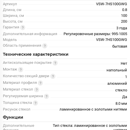
Артикул
VSW-7HS100GWG
Длина, см
0.8
Ширина, см
100
Высота, см
200
Гарантия
3 года
Дополнительная информация
Регулировочные размеры: 995-1005
Модель
VSW-7HS100GWG
Область применения
бытовая
Технические характеристики
Антискользящее покрытие
Нет
Монтаж
напольный
Количество секций двери
1
Материал профиля
алюминий
Материал стекол
стекло
Регулируемая ширина
Да
Толщина стекла
8.0 мм
Рисунок стекол
ламинированное с золотыми нитями
Функции
Дополнительные
Тип стекла: ламинированное с золотыми
функции
нитями