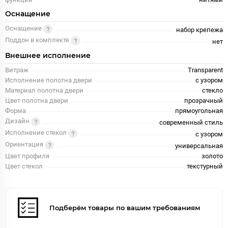
Оснащение
Оснащение
набор крепежа
Поддон в комплекте
нет
Внешнее исполнение
Витраж
Transparent
Исполнение полотна двери
с узором
Материал полотна двери
стекло
Цвет полотна двери
прозрачный
Форма
прямоугольная
Дизайн
современный стиль
Исполнение стекол
с узором
Ориентация
универсальная
Цвет профиля
золото
Цвет стекол
текстурный
Подберём товары по вашим требованиям