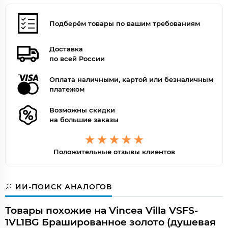
Смеситель
есть
Внешнее исполнение
Подберём товары по вашим требованиям
Поверхность
матовая
Дизайн
современный стиль
Доставка
Форма
округлая
по всей России
Цвет
золото
Цвет точно
Брашированное золото
Оплата наличными, картой или безналичным
платежом
Возможны скидки
на большие заказы
Положительные отзывы клиентов
ИИ-ПОИСК АНАЛОГОВ
Товары похожие на Vincea Villa VSFS-
1VL1BG Брашированное золото (душевая