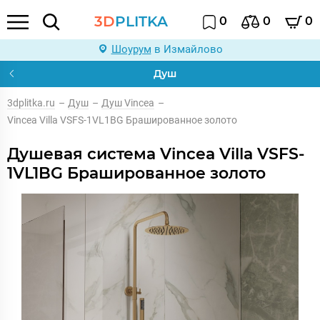
3D
PLITKA
0
0
0
Шоурум
в Измайлово
Душ
3dplitka.ru
–
Душ
–
Душ Vincea
–
Vincea Villa VSFS-1VL1BG Брашированное золото
Душевая система Vincea Villa VSFS-
1VL1BG Брашированное золото