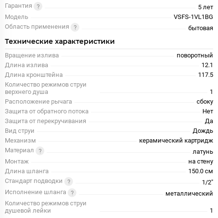
Гарантия
5 лет
Модель
VSFS-1VL1BG
Область применения
бытовая
Технические характеристики
Вращение излива
поворотный
Длина излива
12.1
Длина кронштейна
117.5
Количество режимов струи
верхнего душа
1
Расположение рычага
сбоку
Защита от обратного потока
Нет
Защита от перекручивания
Да
Вид струи
Дождь
Механизм
керамический картридж
Материал
латунь
Монтаж
на стену
Длина шланга
150.0 см
Стандарт подводки
1/2"
Исполнение шланга
металлический
Количество режимов струи
душевой лейки
1