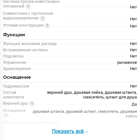
Система против известковых
отложений
Нет
Совместима с проточным
водонагревателем
Нет
Угловая конструкция
Нет
Функции
Функция экономии расхода
Нет
Встраиваемая система
Нет
Подсветка
Нет
Управление
рычажное
Хромотерапия
Нет
Оснащение
Гидромассаж
Нет
Состав
верхний душ, душевая лейка, душевая штанга,
комплекта
смеситель, шланг для душа
Верхний душ
Да
Оснащение
душевая штанга, душевой шланг, смеситель, душевая
лейка
Излив для наполнения ванн
Да
Показать всё
Ручной душ
Да