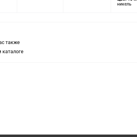
никель
ас также
 каталоге