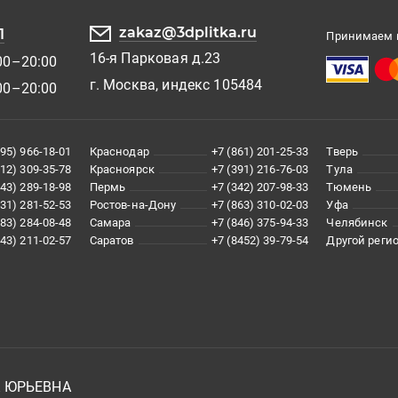
zakaz@3dplitka.ru
1
Принимаем к
16-я Парковая д.23
00–20:00
г. Москва, индекс 105484
00–20:00
495) 966-18-01
Краснодар
+7 (861) 201-25-33
Тверь
812) 309-35-78
Красноярск
+7 (391) 216-76-03
Тула
343) 289-18-98
Пермь
+7 (342) 207-98-33
Тюмень
831) 281-52-53
Ростов-на-Дону
+7 (863) 310-02-03
Уфа
383) 284-08-48
Самара
+7 (846) 375-94-33
Челябинск
843) 211-02-57
Саратов
+7 (8452) 39-79-54
Другой реги
А ЮРЬЕВНА