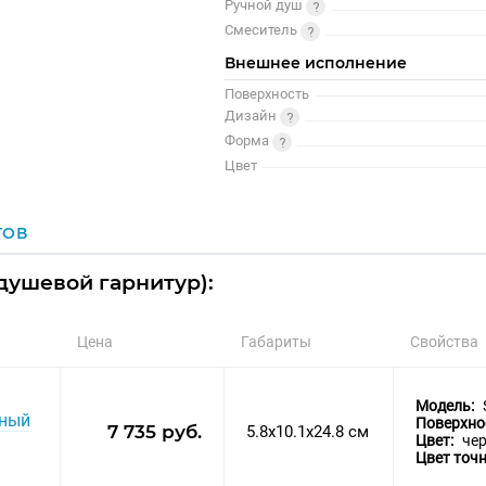
Ручной душ
Смеситель
Внешнее исполнение
Поверхность
Дизайн
Форма
Цвет
ГОВ
душевой гарнитур):
Цена
Габариты
Свойства
Модель:
рный
Поверхно
7 735 руб.
5.8x10.1x24.8 см
Цвет:
че
Цвет точ