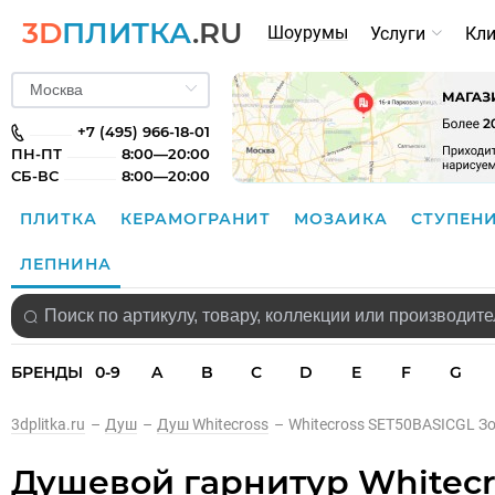
3D
ПЛИТКА
.RU
Шоурумы
Услуги
Кл
+7 (495) 966-18-01
ПН-ПТ
8:00—20:00
СБ-ВС
8:00—20:00
ПЛИТКА
КЕРАМОГРАНИТ
МОЗАИКА
СТУПЕН
ЛЕПНИНА
БРЕНДЫ
0-9
A
B
C
D
E
F
G
3dplitka.ru
–
Душ
–
Душ Whitecross
–
Whitecross SET50BASICGL З
Душевой гарнитур Whitecr