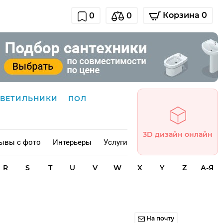
Корзина 0
0
0
СВЕТИЛЬНИКИ
ПОЛ
3D дизайн онлайн
ывы с фото
Интерьеры
Услуги
R
S
T
U
V
W
X
Y
Z
А-Я
На почту