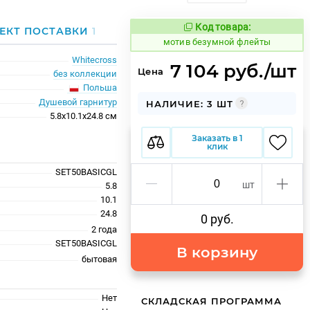
Код товара:
1046116
ЕКТ ПОСТАВКИ
1
Код товара:
мотив безумной флейты
Whitecross
7 104 руб./шт
Цена
без коллекции
Польша
Душевой гарнитур
НАЛИЧИЕ: 3 ШТ
5.8x10.1x24.8 см
Заказать в 1
клик
SET50BASICGL
шт
5.8
10.1
24.8
0 руб.
2 года
SET50BASICGL
В корзину
бытовая
Нет
СКЛАДСКАЯ ПРОГРАММА