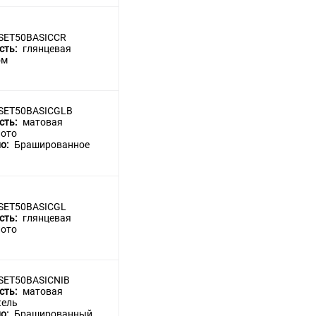
SET50BASICCR
сть:
глянцевая
ом
SET50BASICGLB
сть:
матовая
лото
но:
Брашированное
SET50BASICGL
сть:
глянцевая
лото
SET50BASICNIB
сть:
матовая
кель
но:
Брашированный