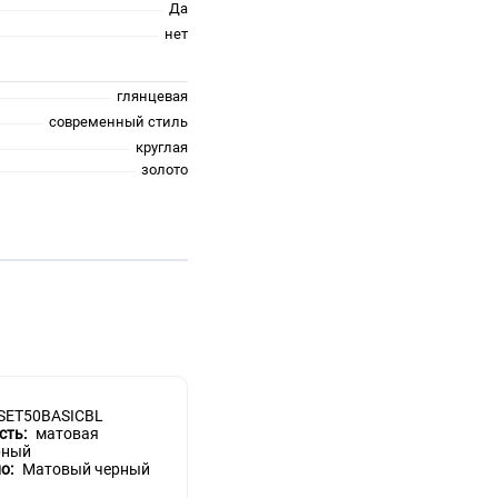
Да
нет
глянцевая
современный стиль
круглая
золото
SET50BASICBL
сть:
матовая
рный
но:
Матовый черный