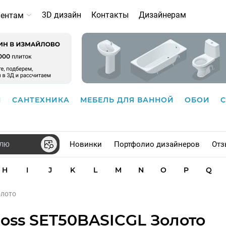
3D дизайн
Контакты
Дизайнерам
иентам
И
САНТЕХНИКА
МЕБЕЛЬ ДЛЯ ВАННОЙ
ОБОИ
Новинки
Портфолио дизайнеров
Отз
H
I
J
K
L
M
N
O
P
Q
олото
oss SET50BASICGL Золото