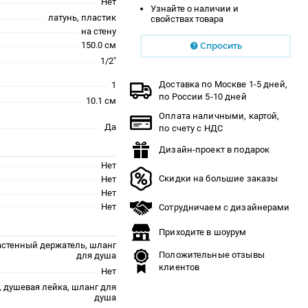
Нет
Узнайте о наличии и
латунь, пластик
свойствах товара
на стену
150.0 см
Спросить
1/2"
Доставка по Москве 1-5 дней,
1
по России 5-10 дней
10.1 см
Оплата наличными, картой,
Да
по счету с НДС
Дизайн-проект в подарок
Нет
Скидки на большие заказы
Нет
Нет
Нет
Сотрудничаем с дизайнерами
Приходите в шоурум
астенный держатель, шланг
Положительные отзывы
для душа
клиентов
Нет
, душевая лейка, шланг для
душа