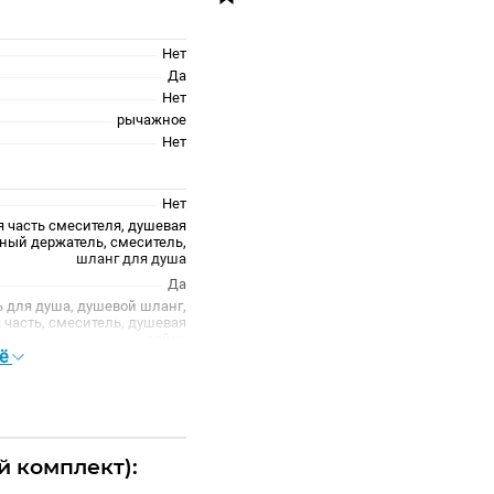
Нет
Да
Нет
рычажное
Нет
Нет
я часть смесителя, душевая
нный держатель, смеситель,
шланг для душа
Да
ь для душа, душевой шланг,
часть, смеситель, душевая
лейка
сё
Да
Да
есть
й комплект):
матовая