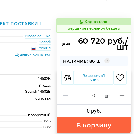
Код товара:
977752
ЕКТ ПОСТАВКИ
1
Код товара:
мерцание песчаной бездны
Bronze de Luxe
60 720 руб./
Scandi
Цена
шт
Россия
Душевой комплект
НАЛИЧИЕ: 86 ШТ
Заказать в 1
14582B
клик
3 года.
Scandi 14582B
шт
бытовая
0 руб.
поворотный
12.6
В корзину
38.2