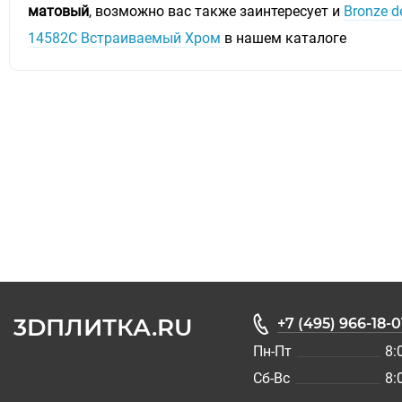
матовый
, возможно вас также заинтересует и
Bronze d
14582C Встраиваемый Хром
в нашем каталоге
3DПЛИТКА.RU
+7 (495) 966-18-0
Пн-Пт
8:
Сб-Вс
8: