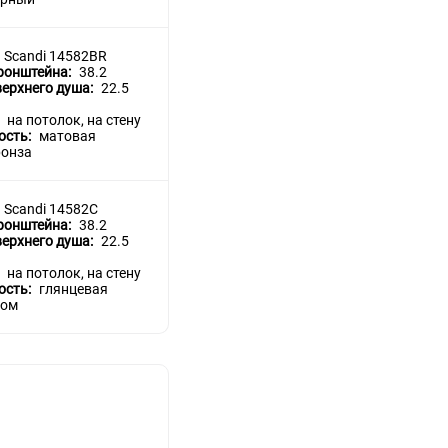
Scandi 14582BR
ронштейна:
38.2
верхнего душа:
22.5
:
на потолок, на стену
ость:
матовая
ронза
Scandi 14582C
ронштейна:
38.2
верхнего душа:
22.5
:
на потолок, на стену
ость:
глянцевая
ром