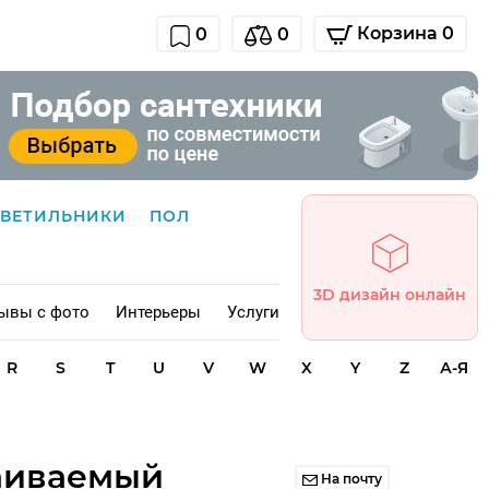
Корзина 0
0
0
СВЕТИЛЬНИКИ
ПОЛ
3D дизайн онлайн
ывы с фото
Интерьеры
Услуги
R
S
T
U
V
W
X
Y
Z
А-Я
раиваемый
На почту