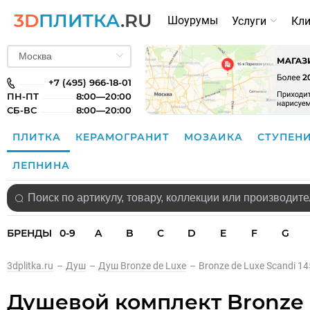
3D
ПЛИТКА
.RU
Шоурумы
Услуги
Кл
+7 (495) 966-18-01
ПН-ПТ
8:00—20:00
СБ-ВС
8:00—20:00
ПЛИТКА
КЕРАМОГРАНИТ
МОЗАИКА
СТУПЕН
ЛЕПНИНА
БРЕНДЫ
0-9
A
B
C
D
E
F
G
3dplitka.ru
–
Душ
–
Душ Bronze de Luxe
–
Bronze de Luxe Scandi
Душевой комплект Bronze 