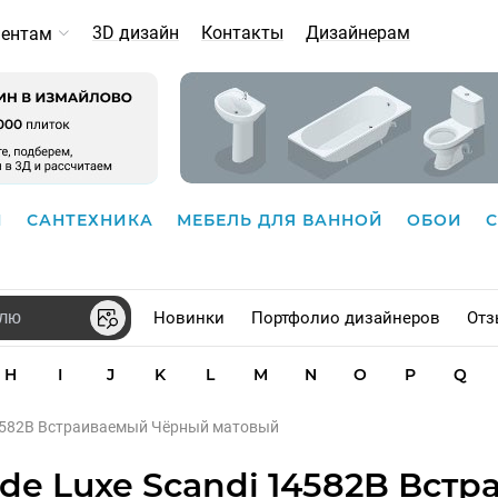
3D дизайн
Контакты
Дизайнерам
иентам
И
САНТЕХНИКА
МЕБЕЛЬ ДЛЯ ВАННОЙ
ОБОИ
Новинки
Портфолио дизайнеров
Отз
H
I
J
K
L
M
N
O
P
Q
 14582B Встраиваемый Чёрный матовый
de Luxe Scandi 14582B Вст