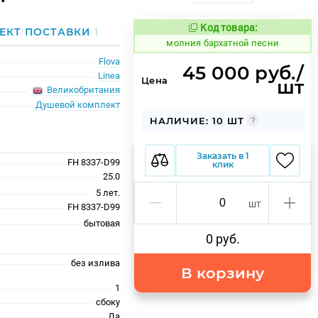
Код товара:
1000444
ЕКТ ПОСТАВКИ
1
Код товара:
молния бархатной песни
Flova
45 000 руб./
Linea
Цена
шт
Великобритания
Душевой комплект
НАЛИЧИЕ: 10 ШТ
Заказать в 1
FH 8337-D99
клик
25.0
5 лет.
шт
FH 8337-D99
бытовая
0 руб.
без излива
В корзину
1
сбоку
Да