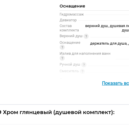
Оснащение
Гидромассаж
Девиатор
Состав
верхний душ, душевая л
комплекта
душ
Верхний душ
Оснащение
держатель для душа,
Излив для наполнения ванн
Ручной душ
Смеситель
Внешнее исполнение
Показать в
Поверхность
Дизайн
Форма
Цвет
99 Хром глянцевый (душевой комплект):
Цвет точно