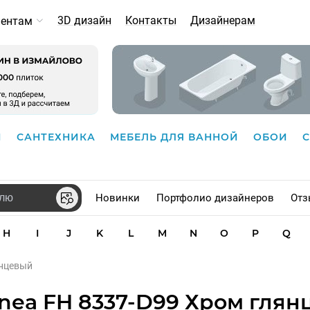
3D дизайн
Контакты
Дизайнерам
иентам
И
САНТЕХНИКА
МЕБЕЛЬ ДЛЯ ВАННОЙ
ОБОИ
Новинки
Портфолио дизайнеров
Отз
H
I
J
K
L
M
N
O
P
Q
янцевый
inea FH 8337-D99 Хром гля