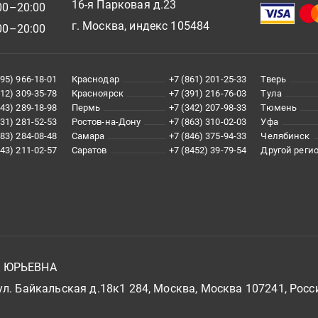
16-я Парковая д.23
00–20:00
г. Москва, индекс 105484
00–20:00
495) 966-18-01
Краснодар
+7 (861) 201-25-33
Тверь
812) 309-35-78
Красноярск
+7 (391) 216-76-03
Тула
343) 289-18-98
Пермь
+7 (342) 207-98-33
Тюмень
831) 281-52-53
Ростов-на-Дону
+7 (863) 310-02-03
Уфа
383) 284-08-48
Самара
+7 (846) 375-94-33
Челябинск
843) 211-02-57
Саратов
+7 (8452) 39-79-54
Другой реги
А ЮРЬЕВНА
л. Байкальская д.18к1 284, Москва, Москва 107241, Росс