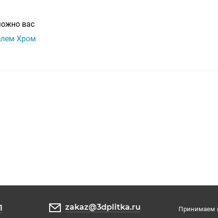
можно вас
телем Хром
zakaz@3dplitka.ru
1
Принимаем к