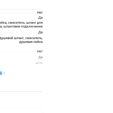
Нет
Да
ейка, смеситель, шланг для
а, шланговое подключение
Да
 душевой шланг, смеситель,
душевая лейка
Нет
Да
есть
сё
глянцевая
современный стиль
округлая
хром
Хром глянцевый