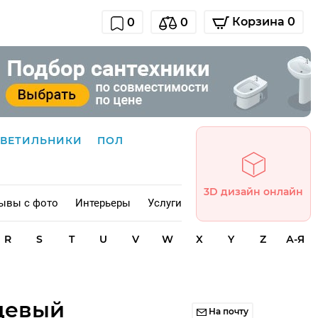
Корзина 0
0
0
СВЕТИЛЬНИКИ
ПОЛ
3D дизайн онлайн
ывы с фото
Интерьеры
Услуги
R
S
T
U
V
W
X
Y
Z
А-Я
нцевый
На почту