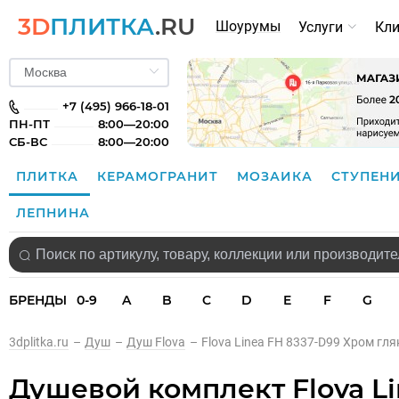
3D
ПЛИТКА
.RU
Шоурумы
Услуги
Кл
+7 (495) 966-18-01
ПН-ПТ
8:00—20:00
СБ-ВС
8:00—20:00
ПЛИТКА
КЕРАМОГРАНИТ
МОЗАИКА
СТУПЕН
ЛЕПНИНА
БРЕНДЫ
0-9
A
B
C
D
E
F
G
3dplitka.ru
–
Душ
–
Душ Flova
–
Flova Linea FH 8337-D99 Хром гл
Душевой комплект Flova L