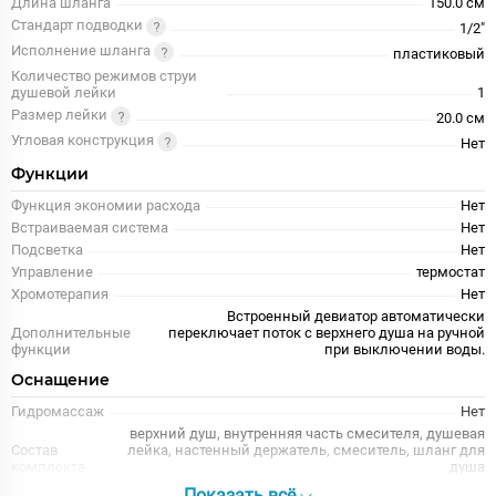
Длина шланга
150.0 см
Стандарт подводки
1/2"
Исполнение шланга
пластиковый
Количество режимов струи
душевой лейки
1
Размер лейки
20.0 см
Угловая конструкция
Нет
Функции
Функция экономии расхода
Нет
Встраиваемая система
Нет
Подсветка
Нет
Управление
термостат
Хромотерапия
Нет
Встроенный девиатор автоматически
Дополнительные
переключает поток с верхнего душа на ручной
функции
при выключении воды.
Оснащение
Гидромассаж
Нет
верхний душ, внутренняя часть смесителя, душевая
Состав
лейка, настенный держатель, смеситель, шланг для
комплекта
душа
Верхний душ
Да
Показать всё