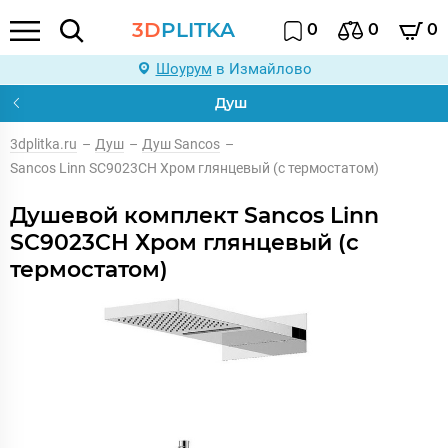
3D
PLITKA
0
0
0
Шоурум
в Измайлово
Душ
3dplitka.ru
–
Душ
–
Душ Sancos
–
Sancos Linn SC9023CH Хром глянцевый (с термостатом)
Душевой комплект Sancos Linn
SC9023CH Хром глянцевый (с
термостатом)