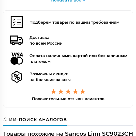
скрытая монтажная часть, смеситель, держатель душа,
Оснащение
душевая лейка, кронштейн для верхнего душа, шланг
для душа
Излив для наполнения ванн
Подберём товары по вашим требованиям
Нет
Ручной душ
Да
Доставка
Смеситель
есть, термостат
по всей России
Внешнее исполнение
Оплата наличными, картой или безналичным
Поверхность
глянцевая
платежом
Дизайн
современный стиль
Форма
округлая, прямоугольная
Возможны скидки
Цвет
хром
на большие заказы
Цвет точно
Хром глянцевый
Положительные отзывы клиентов
ИИ-ПОИСК АНАЛОГОВ
Товары похожие на Sancos Linn SC9023CH