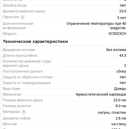
3Dplitka.бонус
Нет
Диаметр верхнего душа
23.0
Гарантия
5 лет
Дополнительная
Ограничение температуры при 40
информация
градусов.
Модель
SC9023CH
Технические характеристики
Вращение излива
без излива
Длина кронштейна
43.3
Количество режимов струи
верхнего душа
2
Расположение рычага
сбоку
Защита от обратного потока
Нет
Защита от перекручивания
Нет
Вид струи
Дождь
Механизм
термостатический картридж
Размер верхнего душа
23.0 см
Размер розетки
8.0 см
Материал
латунь, пластик
Диаметр лейки
2.8 см
Монтаж
на стену