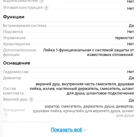
водонагревателем
Нет
Угловая конструкция
Нет
Функции
Встраиваемая система
Да
Подсветка
Нет
Управление
термостат
Хромотерапия
Нет
Дополнительные
Лейка 1-функциональная с системой защиты от
функции
известковых отложений.
Оснащение
Гидромассаж
Нет
Девиатор
Да
верхний душ, внутренняя часть смесителя, душевая
Состав
лейка, излив, настенный держатель, смеситель, шланг
комплекта
для душа, шланговое подключение
Верхний душ
Да
аэратор, смеситель, держатель душа, дивертор,
Оснащение
душевая лейка, кронштейн для верхнего душа, шланг
для душа
Излив для наполнения ванн
Да
Показать всё
Ручной душ
Да