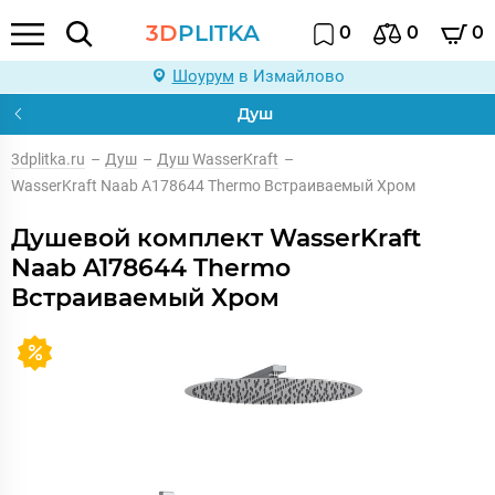
3D
PLITKA
0
0
0
Шоурум
в Измайлово
Душ
3dplitka.ru
–
Душ
–
Душ WasserKraft
–
WasserKraft Naab A178644 Thermo Встраиваемый Хром
Душевой комплект WasserKraft
Naab A178644 Thermo
Встраиваемый Хром