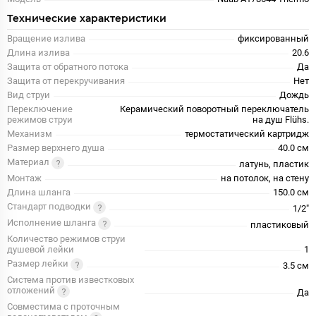
Технические характеристики
Вращение излива
фиксированный
Длина излива
20.6
Защита от обратного потока
Да
Защита от перекручивания
Нет
Вид струи
Дождь
Переключение
Керамический поворотный переключатель
режимов струи
на душ Flühs.
Механизм
термостатический картридж
Размер верхнего душа
40.0 см
Материал
латунь, пластик
Монтаж
на потолок, на стену
Длина шланга
150.0 см
Стандарт подводки
1/2"
Исполнение шланга
пластиковый
Количество режимов струи
душевой лейки
1
Размер лейки
3.5 см
Система против известковых
отложений
Да
Совместима с проточным