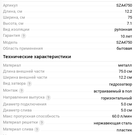
Артикул
SZA4750
Длина, см
12.2
Ширина, см
75
Высота, см
7.1
Вид изоляции
рулонная
Гарантия
10 лет
Модель
SZA4750
Область применения
бытовая
Технические характеристики
Материал
металл
Длина внешней части
75.0 см
Ширина внешней части
12.2 см
Вид затвора
гидрозатвор
Монтаж
встраиваемый в пол
Направление выпуска
горизонтальный
Диаметр подключения
5.0 см
Диаметр слива
5.0 см
Макс пропускная способность
60.0 л/мин
Материал решетки
нержавеющая сталь
Материал слива
пластик