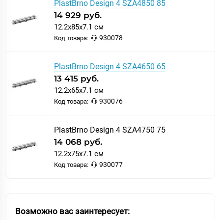
PlastBrno Design 4 SZA4850 85
сделан патрубок и элементы слива дренажного устройства
PlastBrno, не боится вредного воздействия влаги, бытовой
14 929 руб.
химии, высокой температуры и прочих разрушающих
12.2x85x7.1 см
факторов. Хром цвет наружной решетки лотка PlastBrno
930078
Код товара:
прекрасно сочетается с другими элементами коллекции Design
4.
PlastBrno Design 4 SZA4650 65
Купить душевой лоток PlastBrno Design 4 SZA4750 75 вы
можете прямо сейчас – сделайте заказ, и мы доставим вашу
13 415 руб.
покупку в кратчайший срок.
12.2x65x7.1 см
930076
Код товара:
PlastBrno Design 4 SZA4750 75
14 068 руб.
12.2x75x7.1 см
930077
Код товара:
Возможно вас заинтересует: