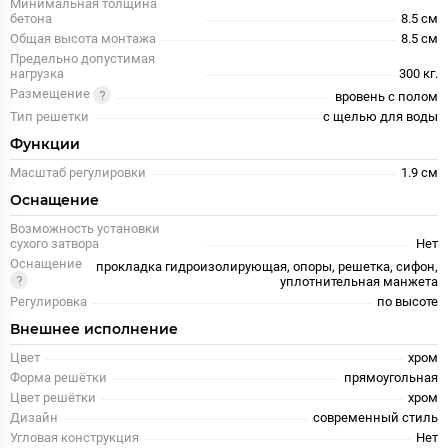
Минимальная толщина
бетона
8.5 см
Общая высота монтажа
8.5 см
Предельно допустимая
нагрузка
300 кг.
Размещение
вровень с полом
Тип решетки
с щелью для воды
Функции
Масштаб регулировки
1.9 см
Оснащение
Возможность установки
сухого затвора
Нет
Оснащение
прокладка гидроизолирующая, опоры, решетка, сифон,
уплотнительная манжета
Регулировка
по высоте
Внешнее исполнение
Цвет
хром
Форма решётки
прямоугольная
Цвет решётки
хром
Дизайн
современный стиль
Угловая конструкция
Нет