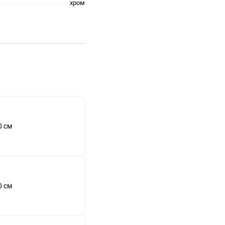
хром
0 см
0 см