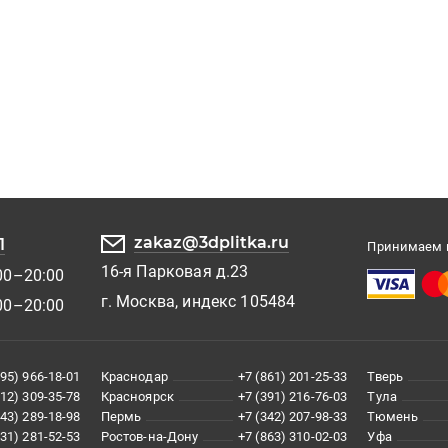
zakaz@3dplitka.ru
1
Принимаем к
16-я Парковая д.23
00–20:00
г. Москва, индекс 105484
00–20:00
495) 966-18-01
Краснодар
+7 (861) 201-25-33
Тверь
812) 309-35-78
Красноярск
+7 (391) 216-76-03
Тула
343) 289-18-98
Пермь
+7 (342) 207-98-33
Тюмень
831) 281-52-53
Ростов-на-Дону
+7 (863) 310-02-03
Уфа