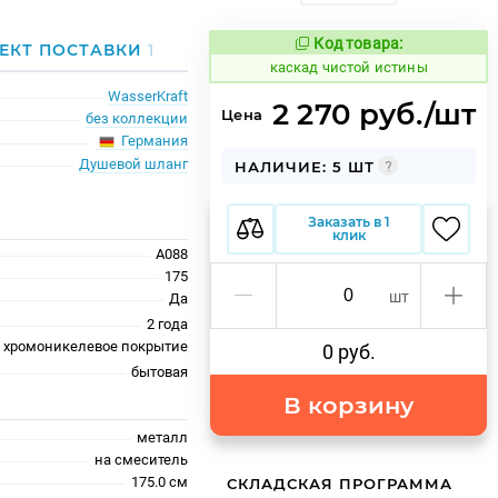
Код товара:
639536
ЕКТ ПОСТАВКИ
1
Код товара:
каскад чистой истины
WasserKraft
2 270 руб./шт
Цена
без коллекции
Германия
Душевой шланг
НАЛИЧИЕ: 5 ШТ
Заказать в 1
клик
A088
175
шт
Да
2 года
хромоникелевое покрытие
0 руб.
бытовая
В корзину
металл
на смеситель
175.0 см
СКЛАДСКАЯ ПРОГРАММА