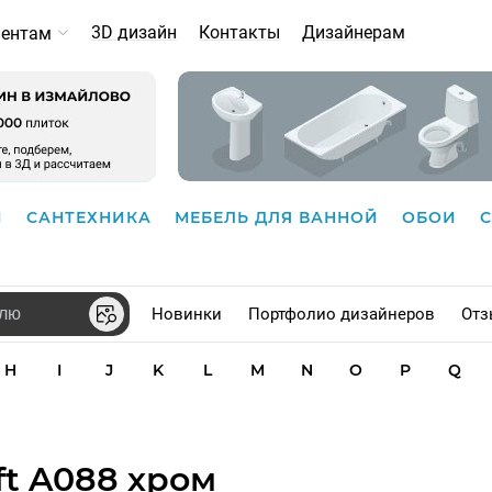
3D дизайн
Контакты
Дизайнерам
иентам
И
САНТЕХНИКА
МЕБЕЛЬ ДЛЯ ВАННОЙ
ОБОИ
Новинки
Портфолио дизайнеров
Отз
H
I
J
K
L
M
N
O
P
Q
t A088 хром