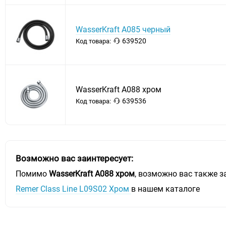
WasserKraft A085 черный
639520
Код товара:
WasserKraft A088 хром
639536
Код товара:
Возможно вас заинтересует:
Помимо
WasserKraft A088 хром
, возможно вас также з
Remer Class Line L09S02 Хром
в нашем каталоге