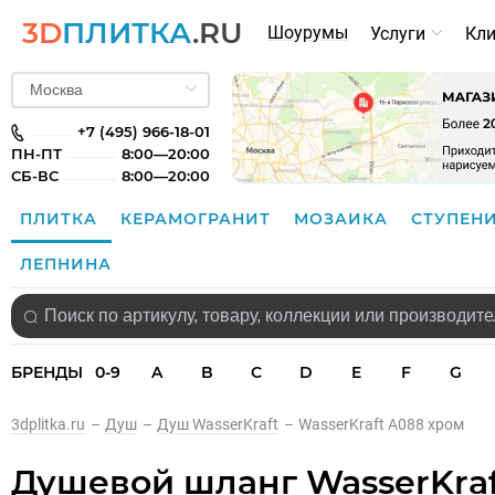
3D
ПЛИТКА
.RU
Шоурумы
Услуги
Кл
+7 (495) 966-18-01
ПН-ПТ
8:00—20:00
СБ-ВС
8:00—20:00
ПЛИТКА
КЕРАМОГРАНИТ
МОЗАИКА
СТУПЕН
ЛЕПНИНА
БРЕНДЫ
0-9
A
B
C
D
E
F
G
3dplitka.ru
–
Душ
–
Душ WasserKraft
–
WasserKraft A088 хром
Душевой шланг WasserKraf