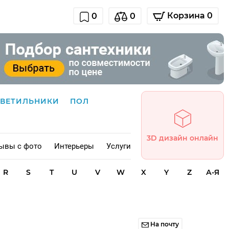
Корзина 0
0
0
СВЕТИЛЬНИКИ
ПОЛ
3D дизайн онлайн
ывы с фото
Интерьеры
Услуги
R
S
T
U
V
W
X
Y
Z
А-Я
На почту