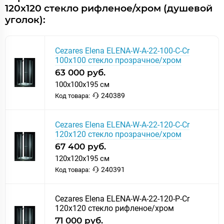
DIN17611 2007
120x120 стекло рифленое/хром (душевой
Регулировка ширины: предусмотрена за счет боковых
уголок):
профилей
Крепления полотна двери: цилиндрическая петля с подъемным
механизмомbr> Дополнительная информация: поддон
Cezares Elena ELENA-W-A-22-100-C-Cr
приобретается отдельно
100x100 стекло прозрачное/хром
Ресурс эксплуатации: 15 лет
63 000 руб.
Гарантия: 3 года с даты продажи, за исключением
100x100x195 см
резинотехнических изделий
240389
Код товара:
-на резинотенические изделия (силиконовые уплотнители,
магнитные уплотнители, ) 1 год с даты продажи
Cezares Elena ELENA-W-A-22-120-C-Cr
120x120 стекло прозрачное/хром
67 400 руб.
120x120x195 см
240391
Код товара:
Cezares Elena ELENA-W-A-22-120-P-Cr
120x120 стекло рифленое/хром
71 000 руб.