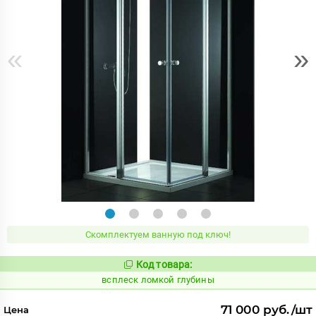
«
»
Скомплектуем ванную под ключ!
Код товара:
240392
Код:
всплеск ломкой глубины
71 000 руб./шт
Цена