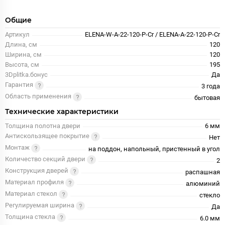
Общие
Артикул
ELENA-W-A-22-120-P-Cr / ELENA-A-22-120-P-Cr
Длина, см
120
Ширина, см
120
Высота, см
195
3Dplitka.бонус
Да
Гарантия
3 года
Область применения
бытовая
Технические характеристики
Толщина полотна двери
6 мм
Антискользящее покрытие
Нет
Монтаж
на поддон, напольный, пристенный в угол
Количество секций двери
2
Конструкция дверей
распашная
Материал профиля
алюминий
Материал стекол
стекло
Регулируемая ширина
Да
Толщина стекла
6.0 мм