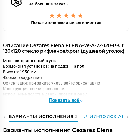
на большие заказы
Положительные отзывы клиентов
Описание Cezares Elena ELENA-W-A-22-120-P-Cr
120x120 стекло рифленое/хром (душевой уголок)
Монтаж: пристенный в угол
Возможная установка: на поддон, на пол
Высота: 1950 мм
Форма: квадратная
Ориентация: при заказе указывайте ориентацию
Конструкция двери: распашная
Исполнение полотна двери: прозрачное (C)
Показать всё
Количество секций двери: 2
Толщина полотна двери: 6 мм
Цвет профиля: хром
ВАРИАНТЫ ИСПОЛНЕНИЯ
3
ИИ-ПОИСК АНА
Материал полотна двери: закаленное стекло, стандарт
EN12150-1:2000
Материал профиля: анодированный алюминий, стандарт
Варианты исполнения Cezares Elena